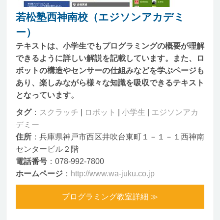
若松塾西神南校（エジソンアカデミ
ー）
テキストは、小学生でもプログラミングの概要が理解
できるように詳しい解説を記載しています。また、ロ
ボットの構造やセンサーの仕組みなどを学ぶページも
あり、楽しみながら様々な知識を吸収できるテキスト
となっています。
タグ
：
スクラッチ
|
ロボット
|
小学生
|
エジソンアカ
デミー
住所
：兵庫県神戸市西区井吹台東町１－１－１西神南
センタービル２階
電話番号
：078-992-7800
ホームページ
：
http://www.wa-juku.co.jp
プログラミング教室詳細 ≫