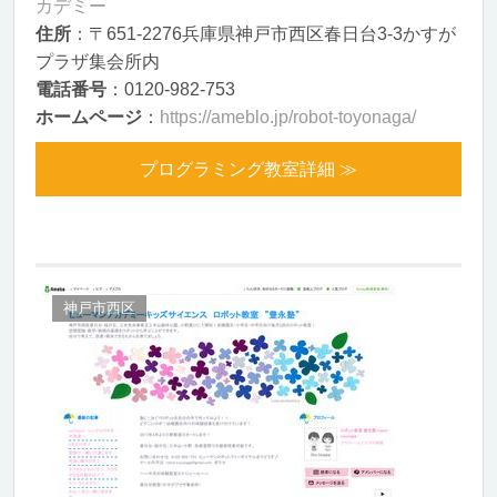
カデミー
住所
：〒651-2276兵庫県神戸市西区春日台3-3かすが
プラザ集会所内
電話番号
：0120-982-753
ホームページ
：
https://ameblo.jp/robot-toyonaga/
プログラミング教室詳細 ≫
神戸市西区