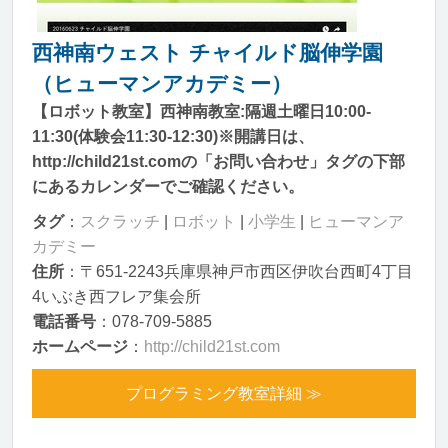
西神南ウェスト チャイルド脳伸学園
（ヒューマンアカデミー）
【ロボット教室】西神南教室:隔週土曜日10:00-
11:30(体験会11:30-12:30)※開講日は、
http://child21st.comの「お問い合わせ」タグの下部
にあるカレンダーでご確認ください。
タグ
：
スクラッチ
|
ロボット
|
小学生
|
ヒューマンア
カデミー
住所
：〒651-2243兵庫県神戸市西区伊吹台西町4丁目
4いぶき西フレア集会所
電話番号
：078-709-5885
ホームページ
：
http://child21st.com
プログラミング教室詳細 ≫