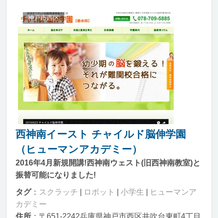
神戸市西区
西神南イースト チャイルド脳伸学園
（ヒューマンアカデミー）
2016年4月新規開講!西神南ウェスト(旧西神南教室)と
振替可能になりました!
タグ
：
スクラッチ
|
ロボット
|
小学生
|
ヒューマンア
カデミー
住所
：〒651-2242兵庫県神戸市西区井吹台東町4丁目