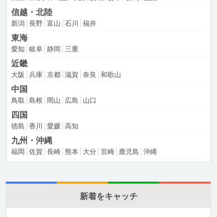
信越・北陸
新潟
長野
富山
石川
福井
東海
愛知
岐阜
静岡
三重
近畿
大阪
兵庫
京都
滋賀
奈良
和歌山
中国
鳥取
島根
岡山
広島
山口
四国
徳島
香川
愛媛
高知
九州・沖縄
福岡
佐賀
長崎
熊本
大分
宮崎
鹿児島
沖縄
新着をキャッチ