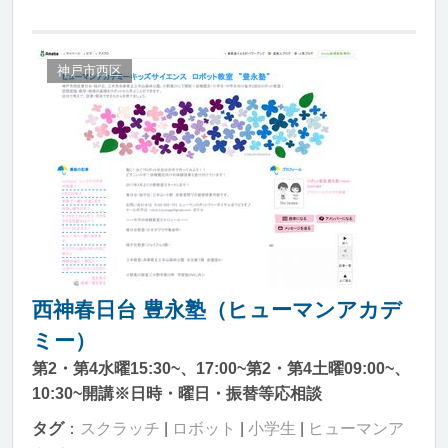
神戸市西区
西神春日台 豊永塾（ヒューマンアカデ
ミー）
第2・第4水曜15:30~、17:00~第2・第4土曜09:00~、
10:30~開講※日時・曜日・振替等応相談
タグ
：
スクラッチ
|
ロボット
|
小学生
|
ヒューマンア