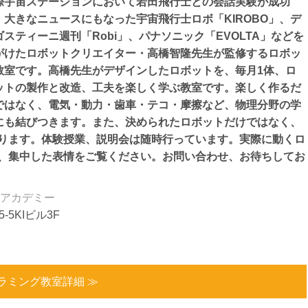
際宇宙ステーションにおいて若田飛行士との会話実験が成功
、大きなニュースにもなった宇宙飛行士ロボ「KIROBO」、デ
ゴスティーニ週刊「Robi」、パナソニック「EVOLTA」などを
がけたロボットクリエイター・高橋智隆先生が監修するロボッ
教室です。高橋先生がデザインしたロボットを、毎月1体、ロ
ットの製作と改造、工夫を楽しく学ぶ教室です。楽しく作るだ
ではなく、電気・動力・歯車・テコ・摩擦など、物理分野の学
にも結びつきます。また、決められたロボットだけではなく、
ります。体験授業、説明会は随時行っています。実際に動くロ
、集中した表情をご覧ください。お問い合わせ、お待ちしてお
アカデミー
-5KIビル3F
ラミング教室詳細 ≫