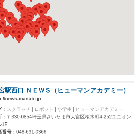
宮駅西口 ＮＥＷＳ（ヒューマンアカデミー）
p://news-manabi.jp
グ
：
スクラッチ
|
ロボット
|
小学生
|
ヒューマンアカデミー
所
：〒330-0854埼玉県さいたま市大宮区桜木町4-252ユニオン
1F
話番号
：048-631-0366