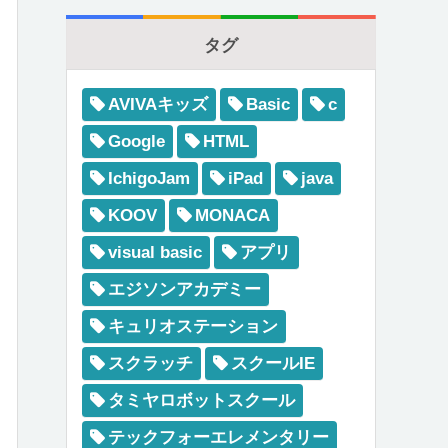
タグ
AVIVAキッズ
Basic
c
Google
HTML
IchigoJam
iPad
java
KOOV
MONACA
visual basic
アプリ
エジソンアカデミー
キュリオステーション
スクラッチ
スクールIE
タミヤロボットスクール
テックフォーエレメンタリー