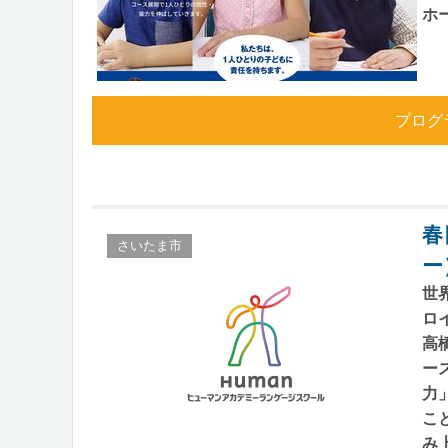
ホ
プログ
春
さいたま市
ー
世
ロ
高
ー
力
こ
み