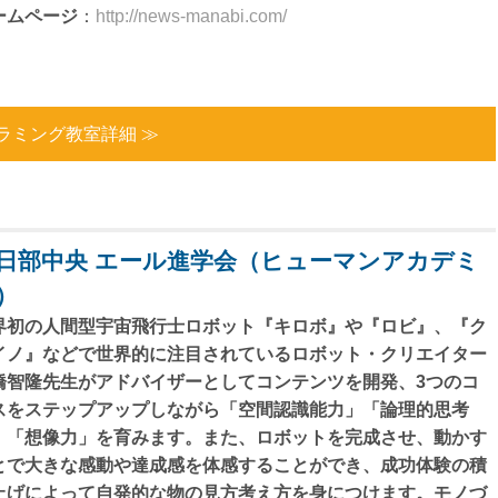
ームページ
：
http://news-manabi.com/
ラミング教室詳細 ≫
日部中央 エール進学会（ヒューマンアカデミ
）
界初の人間型宇宙飛行士ロボット『キロボ』や『ロビ』、『ク
イノ』などで世界的に注目されているロボット・クリエイター
橋智隆先生がアドバイザーとしてコンテンツを開発、3つのコ
スをステップアップしながら「空間認識能力」「論理的思考
」「想像力」を育みます。また、ロボットを完成させ、動かす
とで大きな感動や達成感を体感することができ、成功体験の積
上げによって自発的な物の見方考え方を身につけます。モノづ