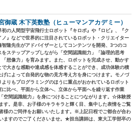
宮御蔵 木下英数塾（ヒューマンアカデミー）
界初の人間型宇宙飛行士ロボット『キロボ』や『ロビ』、『ク
イノ』などで世界的に注目されているロボット・クリエイター
橋智隆先生がアドバイザーとしてコンテンツを開発、3つのコ
スをステップアップしながら「空間認識能力」「論理的思考
」「想像力」を育みます。また、ロボットを完成させ、動かす
とで大きな感動や達成感を体感することができ、成功体験の積
上げによって自発的な物の見方考え方を身につけます。モノづ
りよりもプログラミングのほうに重点がおかれているロボット
室に比べ、平面から立体へ、立体から平面へを繰り返す作業
「空間認識能力」を身につけることにつながります。☆体験授
ます。是非、お子様のキラキラと輝く目、集中した表情をご覧
者様のご同伴をお願いいたします。※上記日程でご都合が合わ
いますのでご了くださいませ。★担当講師は、東大工学部卒の