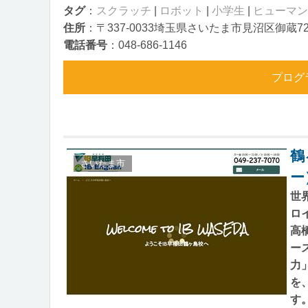
タグ
：
スクラッチ
|
ロボット
|
小学生
|
ヒューマン
住所
：〒337-0033埼玉県さいたま市見沼区御蔵72
電話番号
：048-686-1146
プログ
鶴
さいたま市
ー
世
ロ
高
ー
力
を
す