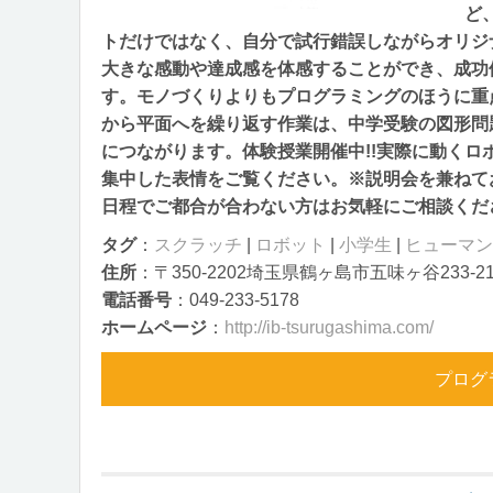
ど
トだけではなく、自分で試行錯誤しながらオリジ
大きな感動や達成感を体感することができ、成功
す。モノづくりよりもプログラミングのほうに重
から平面へを繰り返す作業は、中学受験の図形問
につながります。体験授業開催中!!実際に動く
集中した表情をご覧ください。※説明会を兼ねて
日程でご都合が合わない方はお気軽にご相談くだ
タグ
：
スクラッチ
|
ロボット
|
小学生
|
ヒューマン
住所
：〒350-2202埼玉県鶴ヶ島市五味ヶ谷233-2
電話番号
：049-233-5178
ホームページ
：
http://ib-tsurugashima.com/
プログ