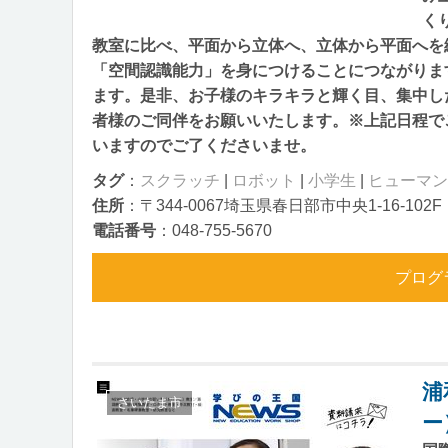
く
教室に比べ、平面から立体へ、立体から平面へを
「空間認識能力」を身につけることにつながりま
ます。是非、お子様のキラキラと輝く目、集中し
者様のご同伴をお願いいたします。※上記日程で
いますのでご了くださいませ。
タグ
：
スクラッチ
|
ロボット
|
小学生
|
ヒューマン
住所
：〒344-0067埼玉県春日部市中央1-16-102F
電話番号
：048-755-5670
プログ
浦
さいたま市
ー