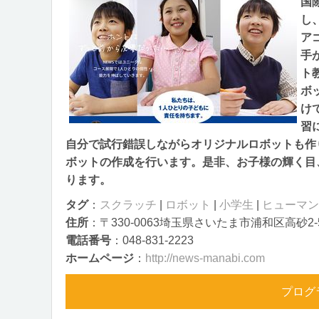
国
し
ア
手
ト
ボ
け
習
自分で試行錯誤しながらオリジナルロボットも作
ボットの作成を行います。是非、お子様の輝く目
ります。
タグ
：
スクラッチ
|
ロボット
|
小学生
|
ヒューマン
住所
：〒330-0063埼玉県さいたま市浦和区高砂2-5
電話番号
：048-831-2223
ホームページ
：
http://news-manabi.com
プログ