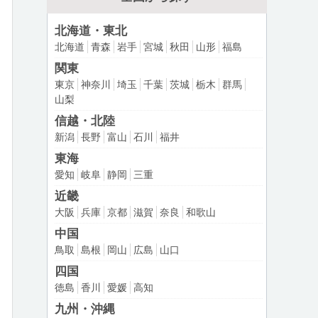
北海道・東北
北海道
青森
岩手
宮城
秋田
山形
福島
関東
東京
神奈川
埼玉
千葉
茨城
栃木
群馬
山梨
信越・北陸
新潟
長野
富山
石川
福井
東海
愛知
岐阜
静岡
三重
近畿
大阪
兵庫
京都
滋賀
奈良
和歌山
中国
鳥取
島根
岡山
広島
山口
四国
徳島
香川
愛媛
高知
九州・沖縄