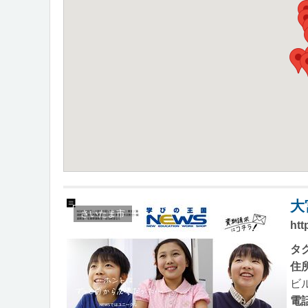
大
さいたま市
htt
タ
住
ビル
電