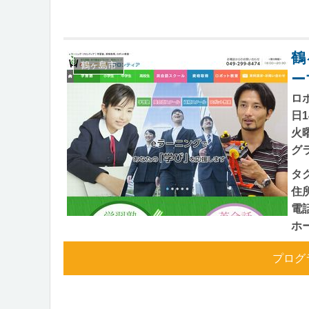
鶴
鶴ヶ島市
ー
ロ
日
火曜
グラ
タ
住
電
ホ
プログ