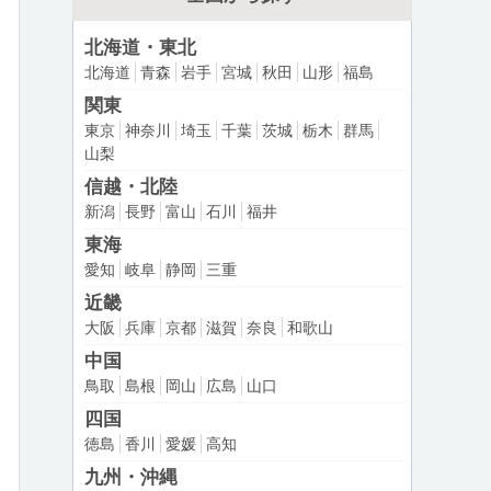
北海道・東北
北海道
青森
岩手
宮城
秋田
山形
福島
関東
東京
神奈川
埼玉
千葉
茨城
栃木
群馬
山梨
信越・北陸
新潟
長野
富山
石川
福井
東海
愛知
岐阜
静岡
三重
近畿
大阪
兵庫
京都
滋賀
奈良
和歌山
中国
鳥取
島根
岡山
広島
山口
四国
徳島
香川
愛媛
高知
九州・沖縄