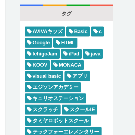
タグ
AVIVAキッズ
Basic
c
Google
HTML
IchigoJam
iPad
java
KOOV
MONACA
visual basic
アプリ
エジソンアカデミー
キュリオステーション
スクラッチ
スクールIE
タミヤロボットスクール
テックフォーエレメンタリー