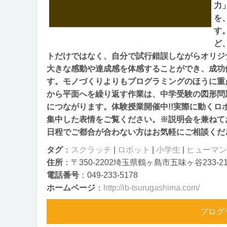
力
を
す
ど
トだけではなく、自分で試行錯誤しながらオリジ
大きな感動や達成感を体感することができ、成功
す。モノづくりよりもプログラミングのほうに重
から平面へを繰り返す作業は、中学受験の図形問
につながります。体験授業開催中!!実際に動く
集中した表情をご覧ください。※説明会を兼ねて
日程でご都合が合わない方はお気軽にご相談くだ
タグ
：
スクラッチ
|
ロボット
|
小学生
|
ヒューマン
住所
：〒350-2202埼玉県鶴ヶ島市五味ヶ谷233-2
電話番号
：049-233-5178
ホームページ
：
http://ib-tsurugashima.com/
プログ