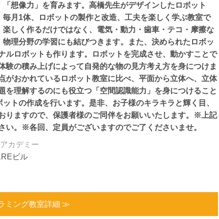
」「想像力」を育みます。高橋先生がデザインしたロボット
、毎月1体、ロボットの製作と改造、工夫を楽しく学ぶ教室で
。楽しく作るだけではなく、電気・動力・歯車・テコ・摩擦な
、物理分野の学習にも結びつきます。また、決められたロボッ
ナルロボットも作ります。ロボットを完成させ、動かすことで
体験の積み上げによって自発的な物の見方考え方を身につけま
点がおかれているロボット教室に比べ、平面から立体へ、立体
題を理解するのにも役立つ「空間認識能力」を身につけること
ロボットの作成を行います。是非、お子様のキラキラと輝く目、
おりますので、保護者様のご同伴をお願いいたします。※上記
さい。※各回、定員がございますのでご了くださいませ。
アカデミー
1REビル
ラミング教室詳細 ≫