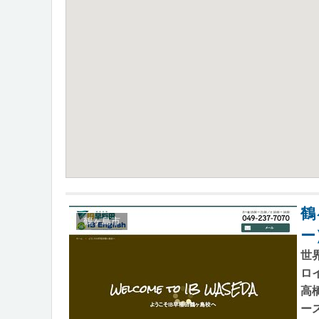
鶴
鶴ヶ島市
ー
世
ロ
高
ー