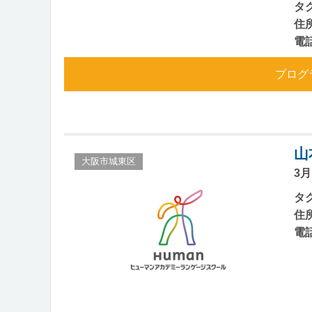
タ
住
電
プログ
山
大阪市城東区
3
タ
住
電