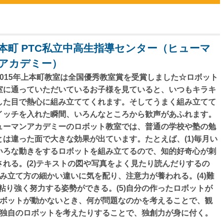
本町 PTC私立中高生指導センター（ヒューマ
アカデミー）
2015年上本町教室は全国優秀教室賞を受賞しました☆ロボット
室に通っていただいているお子様を見ていると、いつもキラキ
した目で熱心に組み立ててくれます。そしてうまく組み立てて
イッチを入れた瞬間、いろんなところから歓声があふれます。
ューマンアカデミーのロボット教室では、普通の学校や塾の勉
とは違った面で大きな効果が出ています。たとえば、(1)毎月い
いろな動きをするロボットを組み立てるので、知的好奇心が刺
される。(2)テキストの図や写真をよく見たり読んだりするの
組み立て方の細かい違いに気を配り、注意力が養われる。(4)難
り強く努力する姿勢ができる。(5)自分の作ったロボットが
ロボットが動かないとき、何が問題なのかを考えることで、観
、独自のロボットを考えたりすることで、独創力が身に付く。