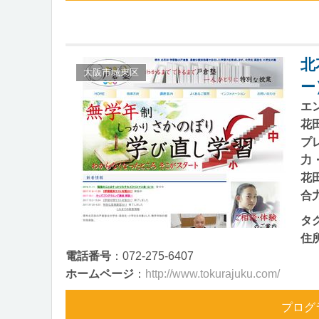
北
大阪市城東区
ー
エ
花
プ
力
花
合
タ
住
電話番号
：072-275-6407
ホームページ
：
http://www.tokurajuku.com/
プログ