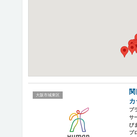
関
大阪市城東区
カ
プ
サ
び
プ