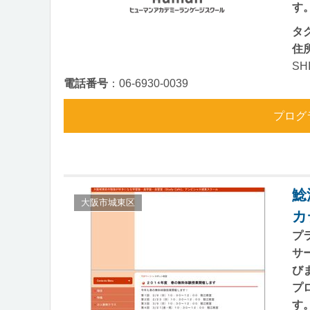
す
タ
住
SH
電話番号
：06-6930-0039
プログ
鯰
大阪市城東区
カ
プ
サ
び
プ
す