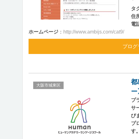
タ
住
電
ホームページ
：
http://www.ambijs.com/cat9/
プログ
都
大阪市城東区
ー
プ
サ
び
プ
す