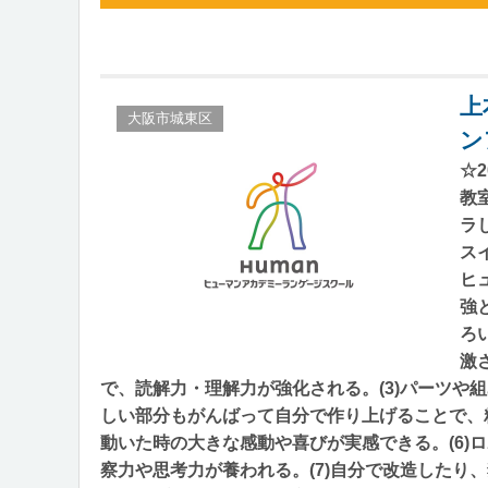
上
大阪市城東区
ン
☆
教
ラ
ス
ヒ
強
ろ
激
で、読解力・理解力が強化される。(3)パーツや
しい部分もがんばって自分で作り上げることで、粘
動いた時の大きな感動や喜びが実感できる。(6)
察力や思考力が養われる。(7)自分で改造したり