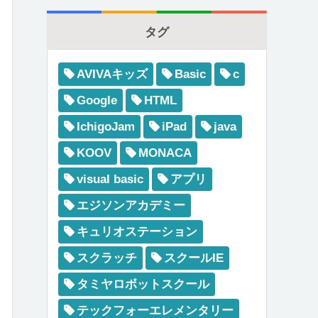
タグ
AVIVAキッズ
Basic
c
Google
HTML
IchigoJam
iPad
java
KOOV
MONACA
visual basic
アプリ
エジソンアカデミー
キュリオステーション
スクラッチ
スクールIE
タミヤロボットスクール
テックフォーエレメンタリー