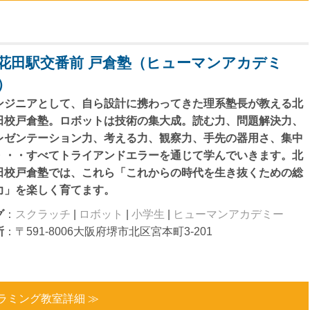
花田駅交番前 戸倉塾（ヒューマンアカデミ
）
ンジニアとして、自ら設計に携わってきた理系塾長が教える北
田校戸倉塾。ロボットは技術の集大成。読む力、問題解決力、
レゼンテーション力、考える力、観察力、手先の器用さ、集中
・・・すべてトライアンドエラーを通じて学んでいきます。北
田校戸倉塾では、これら「これからの時代を生き抜くための総
力」を楽しく育てます。
グ
：
スクラッチ
|
ロボット
|
小学生
|
ヒューマンアカデミー
所
：〒591-8006大阪府堺市北区宮本町3-201
ラミング教室詳細 ≫