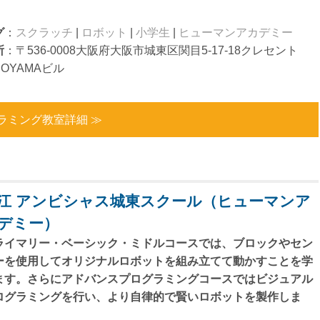
。
グ
：
スクラッチ
|
ロボット
|
小学生
|
ヒューマンアカデミー
所
：〒536-0008大阪府大阪市城東区関目5-17-18クレセント
IOYAMAビル
ラミング教室詳細 ≫
江 アンビシャス城東スクール（ヒューマンア
デミー）
ライマリー・ベーシック・ミドルコースでは、ブロックやセン
ーを使用してオリジナルロボットを組み立てて動かすことを学
ます。さらにアドバンスプログラミングコースではビジュアル
ログラミングを行い、より自律的で賢いロボットを製作しま
。