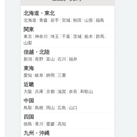
北海道・東北
北海道
青森
岩手
宮城
秋田
山形
福島
関東
東京
神奈川
埼玉
千葉
茨城
栃木
群馬
山梨
信越・北陸
新潟
長野
富山
石川
福井
東海
愛知
岐阜
静岡
三重
近畿
大阪
兵庫
京都
滋賀
奈良
和歌山
中国
鳥取
島根
岡山
広島
山口
四国
徳島
香川
愛媛
高知
九州・沖縄