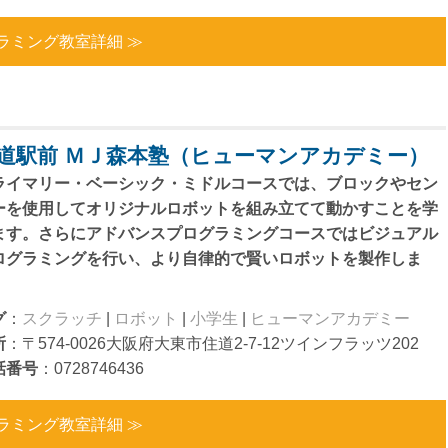
ラミング教室詳細 ≫
道駅前 ＭＪ森本塾（ヒューマンアカデミー）
ライマリー・ベーシック・ミドルコースでは、ブロックやセン
ーを使用してオリジナルロボットを組み立てて動かすことを学
ます。さらにアドバンスプログラミングコースではビジュアル
ログラミングを行い、より自律的で賢いロボットを製作しま
。
グ
：
スクラッチ
|
ロボット
|
小学生
|
ヒューマンアカデミー
所
：〒574-0026大阪府大東市住道2-7-12ツインフラッツ202
話番号
：0728746436
ラミング教室詳細 ≫