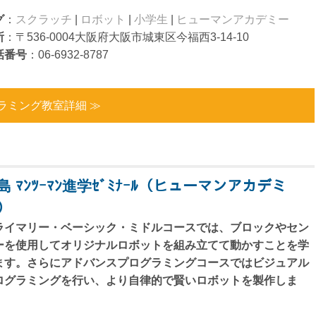
グ
：
スクラッチ
|
ロボット
|
小学生
|
ヒューマンアカデミー
所
：〒536-0004大阪府大阪市城東区今福西3-14-10
話番号
：06-6932-8787
ラミング教室詳細 ≫
島 ﾏﾝﾂｰﾏﾝ進学ｾﾞﾐﾅｰﾙ（ヒューマンアカデミ
）
ライマリー・ベーシック・ミドルコースでは、ブロックやセン
ーを使用してオリジナルロボットを組み立てて動かすことを学
ます。さらにアドバンスプログラミングコースではビジュアル
ログラミングを行い、より自律的で賢いロボットを製作しま
。