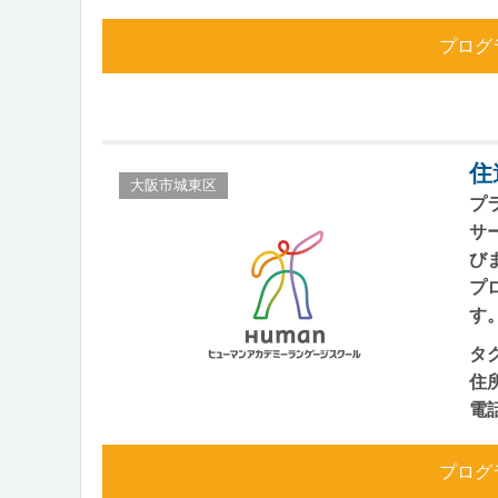
プログ
住
大阪市城東区
プ
サ
び
プ
す
タ
住
電
プログ