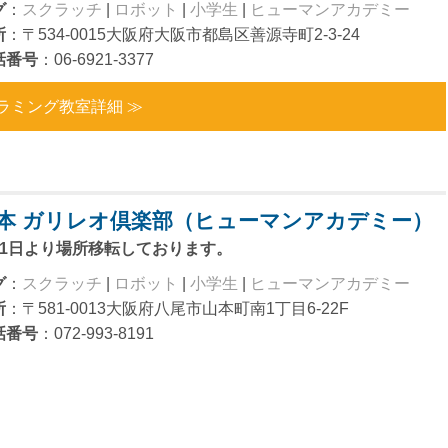
グ
：
スクラッチ
|
ロボット
|
小学生
|
ヒューマンアカデミー
所
：〒534-0015大阪府大阪市都島区善源寺町2-3-24
話番号
：06-6921-3377
ラミング教室詳細 ≫
本 ガリレオ倶楽部（ヒューマンアカデミー）
月1日より場所移転しております。
グ
：
スクラッチ
|
ロボット
|
小学生
|
ヒューマンアカデミー
所
：〒581-0013大阪府八尾市山本町南1丁目6-22F
話番号
：072-993-8191