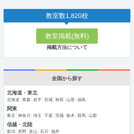
教室数
1,820
校
教室掲載(無料)
掲載方法について
全国から探す
北海道・東北
北海道
青森
岩手
宮城
秋田
山形
福島
関東
東京
神奈川
埼玉
千葉
茨城
栃木
群馬
山梨
信越・北陸
新潟
長野
富山
石川
福井