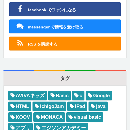
facebook でファンになる
messenger で情報を受け取る
RSS を購読する
タグ
AVIVAキッズ
Basic
c
Google
HTML
IchigoJam
iPad
java
KOOV
MONACA
visual basic
アプリ
エジソンアカデミー