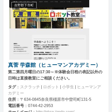
吉野郡下市町
真菅 学森館（ヒューマンアカデミー）
第二第四月曜日の17:30～※体験会日程の表記以外の
日時は直接教室にご相談ください。
タグ
：
スクラッチ
|
ロボット
|
小学生
|
ヒューマンア
カデミー
住所
：〒634-0845奈良県橿原市中曽司町131-5
電話番号
：0744-42-2953
ホームページ
：
http://gksn.jimdo.com/