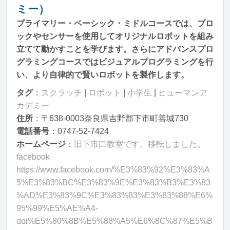
ミー）
プライマリー・ベーシック・ミドルコースでは、ブロ
ックやセンサーを使用してオリジナルロボットを組み
立てて動かすことを学びます。さらにアドバンスプロ
グラミングコースではビジュアルプログラミングを行
い、より自律的で賢いロボットを製作します。
タグ
：
スクラッチ
|
ロボット
|
小学生
|
ヒューマンア
カデミー
住所
：〒638-0003奈良県吉野郡下市町善城730
電話番号
：0747-52-7424
ホームページ
：
旧下市口教室です。移転しました。
facebook
https://www.facebook.com/%E3%83%92%E3%83%A
5%E3%83%BC%E3%83%9E%E3%83%B3%E3%83
%AD%E3%83%9C%E3%83%83%E3%83%88%E6%
95%99%E5%AE%A4-
doi%E5%80%8B%E5%88%A5%E6%8C%87%E5%B