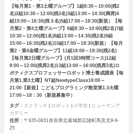
【毎月第1・第3土曜グループ】1組8:30～10:00(残2
名)2組10:30～12:00(残3名)3組13:00～14:30(満席)4
組15:00～16:30(残３名)5組17:00～18:30(新規）【毎
月第2・第4土曜グループ】6組8:30～10:00(残2名)7組
10:30～12:00(残1名)8組13:00～14:30(残2名)9組
15:00～16:30(残2名)10組17:00～18:30(新規）【毎月
第2・第4金曜グループ】11組18:00～19:30(残2名)
【毎月第2日曜グループ】(月1回3時間コース)12組
9:00～12:00(残席2名)13組13:00～16:00(残席3名)ロ
ボティクスプロフェッサーロボット博士養成講座【毎
月第1.第3土曜】NT組NewtypeClass19:00～
21:00【新規】こどもプログラミング教室第1.3火曜
17:00～18：30（新規募集中）
タグ
：
スクラッチ
|
ロボット
|
小学生
|
ヒューマンア
カデミー
住所
：〒635-0831奈良県北葛城郡広陵町馬見北9-9-
25