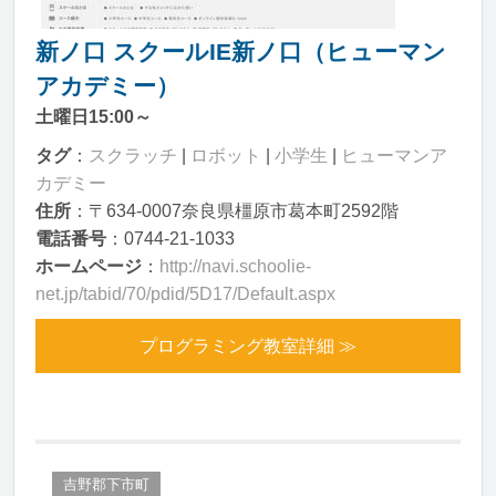
新ノ口 スクールIE新ノ口（ヒューマン
アカデミー）
土曜日15:00～
タグ
：
スクラッチ
|
ロボット
|
小学生
|
ヒューマンア
カデミー
住所
：〒634-0007奈良県橿原市葛本町2592階
電話番号
：0744-21-1033
ホームページ
：
http://navi.schoolie-
net.jp/tabid/70/pdid/5D17/Default.aspx
プログラミング教室詳細 ≫
吉野郡下市町