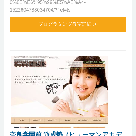
0%8E%E6%95%99%E5%AE%A4-
1522604788034704/?fref=ts
プログラミング教室詳細 ≫
吉野郡下市町
奈良学園前 遊成塾（ヒューマンアカデ