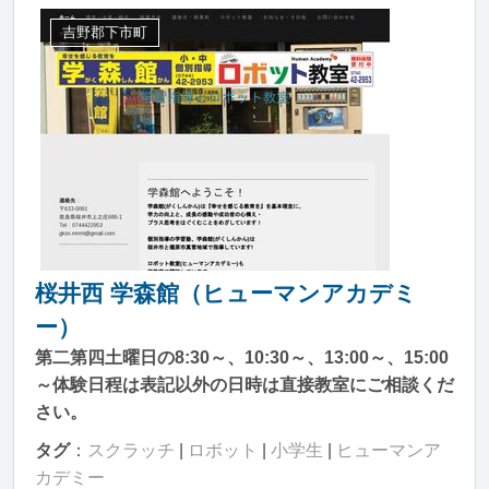
吉野郡下市町
桜井西 学森館（ヒューマンアカデミ
ー）
第二第四土曜日の8:30～、10:30～、13:00～、15:00
～体験日程は表記以外の日時は直接教室にご相談くだ
さい。
タグ
：
スクラッチ
|
ロボット
|
小学生
|
ヒューマンア
カデミー