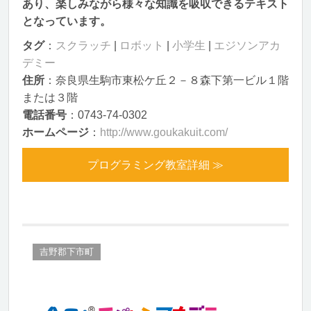
あり、楽しみながら様々な知識を吸収できるテキスト
となっています。
タグ
：
スクラッチ
|
ロボット
|
小学生
|
エジソンアカ
デミー
住所
：奈良県生駒市東松ケ丘２－８森下第一ビル１階
または３階
電話番号
：0743-74-0302
ホームページ
：
http://www.goukakuit.com/
プログラミング教室詳細 ≫
吉野郡下市町