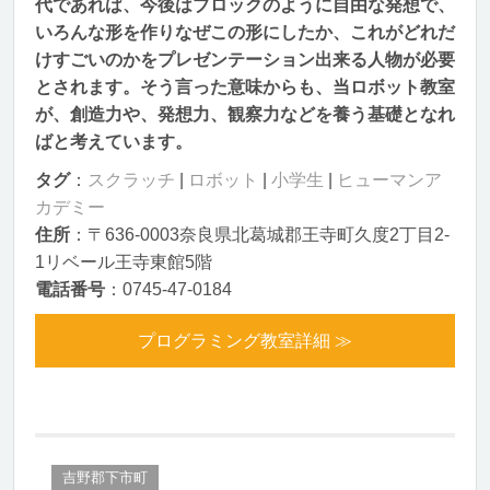
代であれば、今後はブロックのように自由な発想で、
いろんな形を作りなぜこの形にしたか、これがどれだ
けすごいのかをプレゼンテーション出来る人物が必要
とされます。そう言った意味からも、当ロボット教室
が、創造力や、発想力、観察力などを養う基礎となれ
ばと考えています。
タグ
：
スクラッチ
|
ロボット
|
小学生
|
ヒューマンア
カデミー
住所
：〒636-0003奈良県北葛城郡王寺町久度2丁目2-
1リベール王寺東館5階
電話番号
：0745-47-0184
プログラミング教室詳細 ≫
吉野郡下市町