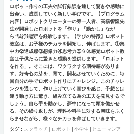
ロボット作りの工夫や試行錯誤を通して驚きや感動に
出会い、成長していく新しい学びです。【プログラム
内容】ロボットクリエーターの第一人者、高橋智隆先
生が開発したロボットを「作り」「動かし」なが
ら“試行錯誤”を経験します。【学びの特徴】ロボット
教室は、お子様のチカラを開拓し、伸ばします。①集
中力②達成感③想像力④思考力⑤立体感覚ロボット教
室は子供たちに驚きと感動を提供します。「ロボット
を作る」。そこには、ワクワクする期待感がありま
す。好奇心の芽を、育て、開花させていくために、毎
回自分の手でロボット作りにチャレンジ。このチャレ
ンジを通して、作り上げていく喜びを感じ、予想とは
違う動き方に驚き、組み立てる為の工夫を発見するで
しょう。自ら手を動かし、夢中になって頭を働かせ
る。その繰り返しが、理科や科学に対する興味をふく
らませながら、様々なチカラを伸ばしていきます。
タグ
：
スクラッチ
|
ロボット
|
小学生
|
ヒューマンア