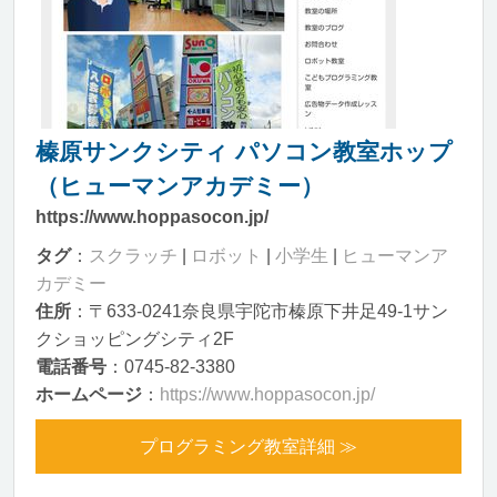
榛原サンクシティ パソコン教室ホップ
（ヒューマンアカデミー）
https://www.hoppasocon.jp/
タグ
：
スクラッチ
|
ロボット
|
小学生
|
ヒューマンア
カデミー
住所
：〒633-0241奈良県宇陀市榛原下井足49-1サン
クショッピングシティ2F
電話番号
：0745-82-3380
ホームページ
：
https://www.hoppasocon.jp/
プログラミング教室詳細 ≫