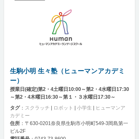
生駒小明 生々塾（ヒューマンアカデミ
ー）
授業日(確定)第2・4土曜日10:00～第2・4水曜日17:30
～第2・4木曜日16:30～第１・３水曜日17:30～
タグ
：
スクラッチ
|
ロボット
|
小学生
|
ヒューマンア
カデミー
住所
：〒630-0201奈良県生駒市小明町549-3岡島第一
ビル2F
電話番号
：0743-73-8600