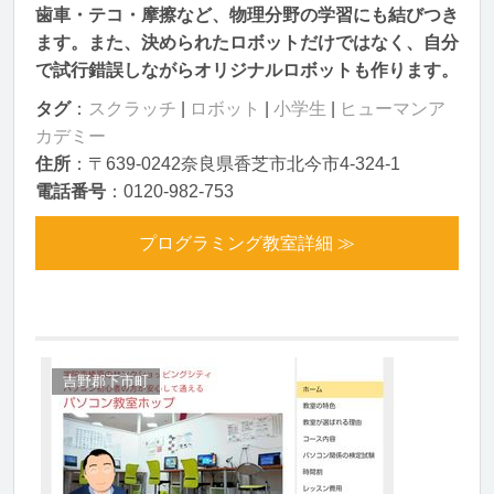
歯車・テコ・摩擦など、物理分野の学習にも結びつき
ます。また、決められたロボットだけではなく、自分
で試行錯誤しながらオリジナルロボットも作ります。
タグ
：
スクラッチ
|
ロボット
|
小学生
|
ヒューマンア
カデミー
住所
：〒639-0242奈良県香芝市北今市4-324-1
電話番号
：0120-982-753
プログラミング教室詳細 ≫
吉野郡下市町