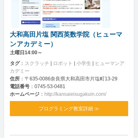
大和高田片塩 関西英数学院（ヒューマ
ンアカデミー）
土曜日14:00～
タグ
：
スクラッチ
|
ロボット
|
小学生
|
ヒューマンア
カデミー
住所
：〒635-0086奈良県大和高田市片塩町13-29
電話番号
：0745-53-0481
ホームページ
：
http://kansaieisugakuin.com/
プログラミング教室詳細 ≫