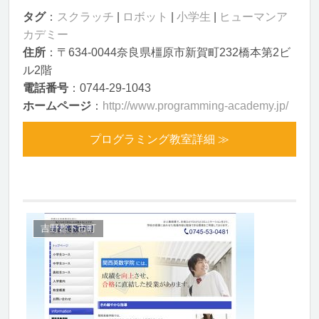
タグ
：
スクラッチ
|
ロボット
|
小学生
|
ヒューマンア
カデミー
住所
：〒634-0044奈良県橿原市新賀町232橋本第2ビ
ル2階
電話番号
：0744-29-1043
ホームページ
：
http://www.programming-academy.jp/
プログラミング教室詳細 ≫
吉野郡下市町