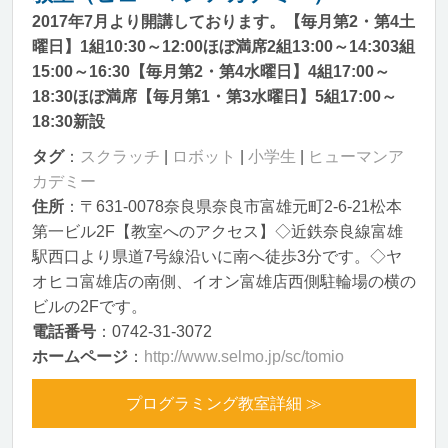
2017年7月より開講しております。【毎月第2・第4土
曜日】1組10:30～12:00ほぼ満席2組13:00～14:303組
15:00～16:30【毎月第2・第4水曜日】4組17:00～
18:30ほぼ満席【毎月第1・第3水曜日】5組17:00～
18:30新設
タグ
：
スクラッチ
|
ロボット
|
小学生
|
ヒューマンア
カデミー
住所
：〒631-0078奈良県奈良市富雄元町2-6-21松本
第一ビル2F【教室へのアクセス】◇近鉄奈良線富雄
駅西口より県道7号線沿いに南へ徒歩3分です。◇ヤ
オヒコ富雄店の南側、イオン富雄店西側駐輪場の横の
ビルの2Fです。
電話番号
：0742-31-3072
ホームページ
：
http://www.selmo.jp/sc/tomio
プログラミング教室詳細 ≫