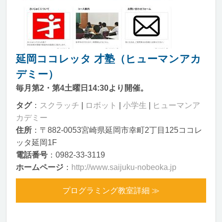
延岡ココレッタ 才塾（ヒューマンアカ
デミー）
毎月第2・第4土曜日14:30より開催。
タグ
：
スクラッチ
|
ロボット
|
小学生
|
ヒューマンア
カデミー
住所
：〒882-0053宮崎県延岡市幸町2丁目125ココレ
ッタ延岡1F
電話番号
：0982-33-3119
ホームページ
：
http://www.saijuku-nobeoka.jp
プログラミング教室詳細 ≫