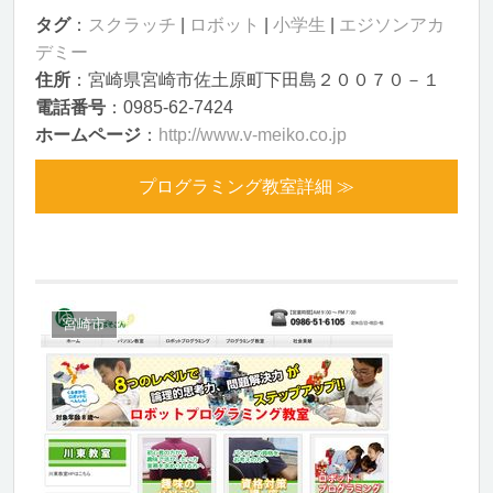
タグ
：
スクラッチ
|
ロボット
|
小学生
|
エジソンアカ
デミー
住所
：宮崎県宮崎市佐土原町下田島２００７０－１
電話番号
：0985-62-7424
ホームページ
：
http://www.v-meiko.co.jp
プログラミング教室詳細 ≫
宮崎市