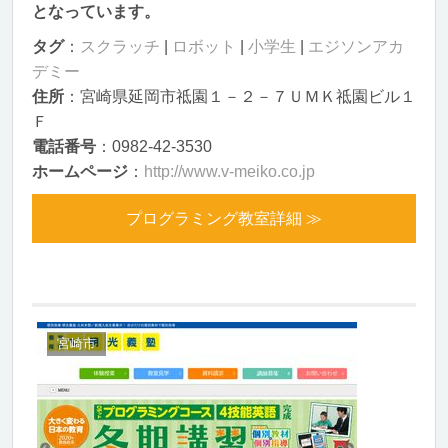
となっています。
タグ
：
スクラッチ
|
ロボット
|
小学生
|
エジソンアカ
デミー
住所
：宮崎県延岡市祗園１－２－７ＵＭＫ祗園ビル１
Ｆ
電話番号
：0982-42-3530
ホームページ
：
http://www.v-meiko.co.jp
プログラミング教室詳細 ≫
宮崎市