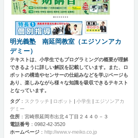
明光義塾 南延岡教室（エジソンアカ
デミー）
テキストは、小学生でもプログラミングの概要が理解
できるように詳しい解説を記載しています。また、ロ
ボットの構造やセンサーの仕組みなどを学ぶページも
あり、楽しみながら様々な知識を吸収できるテキスト
となっています。
タグ
：
スクラッチ
|
ロボット
|
小学生
|
エジソンアカ
デミー
住所
：宮崎県延岡市出北４丁目２４４０－３
電話番号
：0982-42-3520
ホームページ
：
http://www.v-meiko.co.jp