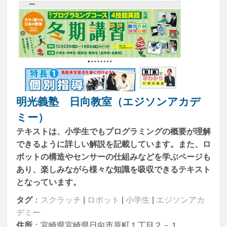
明光義塾 日向教室（エジソンアカデ
ミー）
テキストは、小学生でもプログラミングの概要が理解
できるように詳しい解説を記載しています。また、ロ
ボットの構造やセンサーの仕組みなどを学ぶページも
あり、楽しみながら様々な知識を吸収できるテキスト
となっています。
タグ
：
スクラッチ
|
ロボット
|
小学生
|
エジソンアカ
デミー
住所
：宮崎県宮崎県日向市原町１丁目２－１