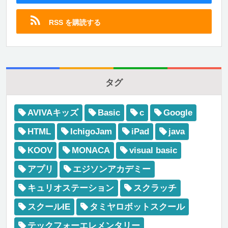
RSS を購読する
タグ
AVIVAキッズ
Basic
c
Google
HTML
IchigoJam
iPad
java
KOOV
MONACA
visual basic
アプリ
エジソンアカデミー
キュリオステーション
スクラッチ
スクールIE
タミヤロボットスクール
テックフォーエレメンタリー