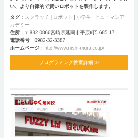
い、より自律的で賢いロボットを製作します。
タグ
：
スクラッチ
|
ロボット
|
小学生
|
ヒューマンア
カデミー
住所
：〒882-0866宮崎県延岡市平原町5-685-17
電話番号
：0982-32-3387
ホームページ
：
http://www.nishi-mura.co.jp/
プログラミング教室詳細 ≫
宮崎市