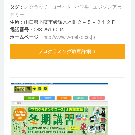
タグ
：
スクラッチ
|
ロボット
|
小学生
|
エジソンアカ
デミー
住所
：山口県下関市綾羅木本町２－５－２１２Ｆ
電話番号
：083-251-6094
ホームページ
：
http://www.v-meiko.co.jp
プログラミング教室詳細 ≫
下関市