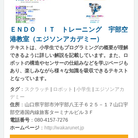
ＥＮＤＯ ＩＴ トレーニング 宇部空
港教室（エジソンアカデミー）
テキストは、小学生でもプログラミングの概要が理解
できるように詳しい解説を記載しています。また、ロ
ボットの構造やセンサーの仕組みなどを学ぶページも
あり、楽しみながら様々な知識を吸収できるテキスト
となっています。
タグ
：
スクラッチ
|
ロボット
|
小学生
|
エジソンアカ
デミー
住所
：山口県宇部市沖宇部八王子６２５－１７山口宇
部空港国内線旅客ターミナルビル３Ｆ
電話番号
：080-4157-7276
ホームページ
：
http://wakarunet.jp