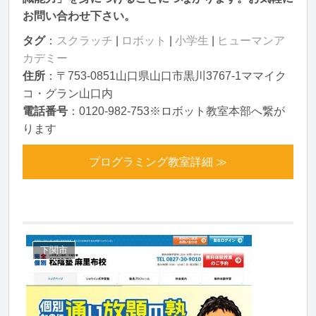
お問い合わせ下さい。
タグ
：
スクラッチ
|
ロボット
|
小学生
|
ヒューマンア
カデミー
住所
：〒753-0851山口県山口市黒川3767-1ママイク
コ・グラン山口内
電話番号
：0120-982-753※ロボット教室本部へ繋が
ります
プログラミング教室詳細 ≫
下関市