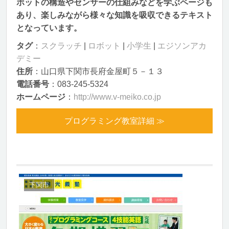
ボットの構造やセンサーの仕組みなどを学ぶページも
あり、楽しみながら様々な知識を吸収できるテキスト
となっています。
タグ
：
スクラッチ
|
ロボット
|
小学生
|
エジソンアカ
デミー
住所
：山口県下関市長府金屋町５－１３
電話番号
：083-245-5324
ホームページ
：
http://www.v-meiko.co.jp
プログラミング教室詳細 ≫
下関市