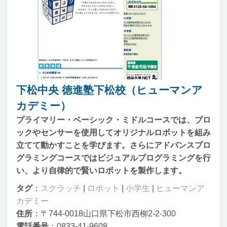
下松中央 徳進塾下松校（ヒューマンア
カデミー）
プライマリー・ベーシック・ミドルコースでは、ブロ
ックやセンサーを使用してオリジナルロボットを組み
立てて動かすことを学びます。さらにアドバンスプロ
グラミングコースではビジュアルプログラミングを行
い、より自律的で賢いロボットを製作します。
タグ
：
スクラッチ
|
ロボット
|
小学生
|
ヒューマンア
カデミー
住所
：〒744-0018山口県下松市西柳2-2-300
電話番号
：0833-41-9608