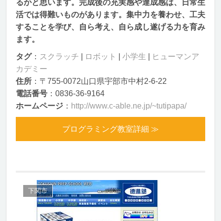
るかと思います。完成後の充実感や達成感は、日常生
活では得難いものがあります。集中力を養わせ、工夫
することを学び、自ら考え、自ら成し遂げる力を育み
ます。
タグ
：
スクラッチ
|
ロボット
|
小学生
|
ヒューマンア
カデミー
住所
：〒755-0072山口県宇部市中村2-6-22
電話番号
：0836-36-9164
ホームページ
：
http://www.c-able.ne.jp/~tutipapa/
プログラミング教室詳細 ≫
下関市