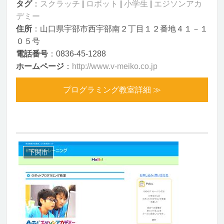
タグ
：
スクラッチ
|
ロボット
|
小学生
|
エジソンアカ
デミー
住所
：山口県宇部市西宇部南２丁目１２番地４１－１
０５号
電話番号
：0836-45-1288
ホームページ
：
http://www.v-meiko.co.jp
プログラミング教室詳細 ≫
下関市