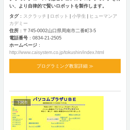
い、より自律的で賢いロボットを製作します。
タグ
：
スクラッチ
|
ロボット
|
小学生
|
ヒューマンア
カデミー
住所
：〒745-0002山口県周南市二番町3-5
電話番号
：0834-21-2505
ホームページ
：
http://www.caisystem.co.jp/tokushin/index.html
プログラミング教室詳細 ≫
下関市