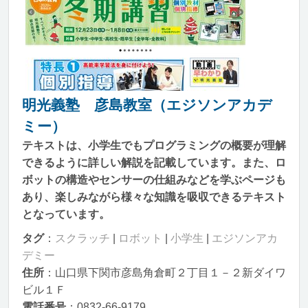
明光義塾 彦島教室（エジソンアカデ
ミー）
テキストは、小学生でもプログラミングの概要が理解
できるように詳しい解説を記載しています。また、ロ
ボットの構造やセンサーの仕組みなどを学ぶページも
あり、楽しみながら様々な知識を吸収できるテキスト
となっています。
タグ
：
スクラッチ
|
ロボット
|
小学生
|
エジソンアカ
デミー
住所
：山口県下関市彦島角倉町２丁目１－２新ダイワ
ビル１Ｆ
電話番号
：0832-66-9179