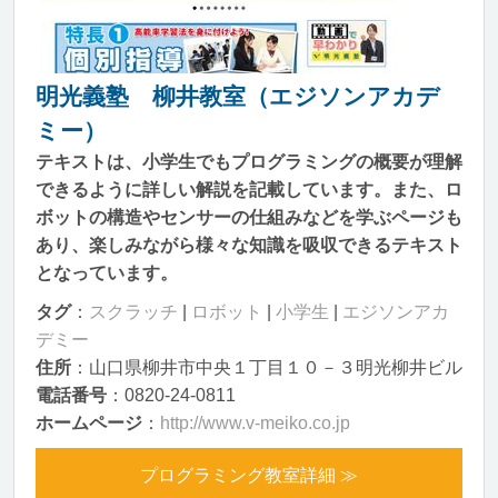
明光義塾 柳井教室（エジソンアカデ
ミー）
テキストは、小学生でもプログラミングの概要が理解
できるように詳しい解説を記載しています。また、ロ
ボットの構造やセンサーの仕組みなどを学ぶページも
あり、楽しみながら様々な知識を吸収できるテキスト
となっています。
タグ
：
スクラッチ
|
ロボット
|
小学生
|
エジソンアカ
デミー
住所
：山口県柳井市中央１丁目１０－３明光柳井ビル
電話番号
：0820-24-0811
ホームページ
：
http://www.v-meiko.co.jp
プログラミング教室詳細 ≫