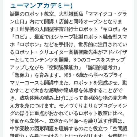
ューマンアカデミー）
話題のロボット教室、大型雑貨店「ママイクコ・グラ
ン山口」内にて開講！店舗と同時オープンとなりま
す！世界初の人間型宇宙飛行士ロボット『キロボ』や
『ロビ』、最近ではシャープ社製ロボット融合型スマ
ホ『ロボホン』などを手掛け、世界的に注目されてい
るロボット・クリエイター高橋智隆先生がアドバイザ
ーとしてコンテンツを開発、3つのコースをステップ
アップしながら「空間認識能力」「論理的思考力」
「想像力」を育みます。※5・6歳から学べるプライ
マリーコースも開講中また、ロボットを完成させ、動
かすことで大きな感動や達成感を体感することがで
き、成功体験の積み上げによって自発的な物の見方考
え方を身につけます。モノづくりよりもプログラミン
グのほうに重点がおかれているロボット教室に比べ、
平面から立体へ、立体から平面へを繰り返す作業は、
中学受験の図形問題を理解するのにも役立つ「空間認
識能力」を身につけることにつながります。お気軽に