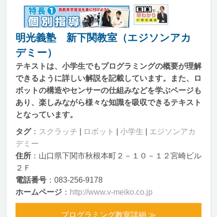
明光義塾 新下関教室（エジソンアカ
デミー）
テキストは、小学生でもプログラミングの概要が理解
できるように詳しい解説を記載しています。また、ロ
ボットの構造やセンサーの仕組みなどを学ぶページも
あり、楽しみながら様々な知識を吸収できるテキスト
となっています。
タグ
：
スクラッチ
|
ロボット
|
小学生
|
エジソンアカ
デミー
住所
：山口県下関市秋根本町２－１０－１２宮崎ビル
２Ｆ
電話番号
：083-256-9178
ホームページ
：
http://www.v-meiko.co.jp
プログラミング教室詳細 ≫