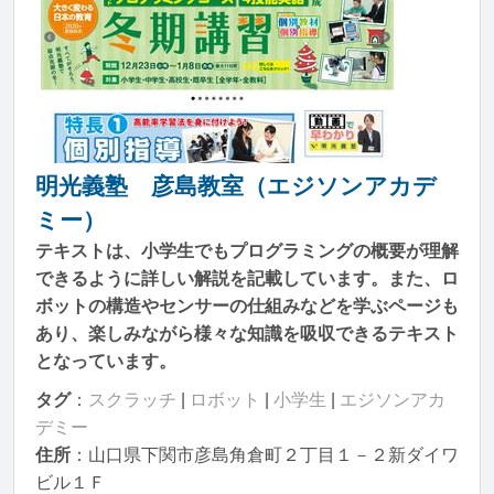
明光義塾 彦島教室（エジソンアカデ
ミー）
テキストは、小学生でもプログラミングの概要が理解
できるように詳しい解説を記載しています。また、ロ
ボットの構造やセンサーの仕組みなどを学ぶページも
あり、楽しみながら様々な知識を吸収できるテキスト
となっています。
タグ
：
スクラッチ
|
ロボット
|
小学生
|
エジソンアカ
デミー
住所
：山口県下関市彦島角倉町２丁目１－２新ダイワ
ビル１Ｆ