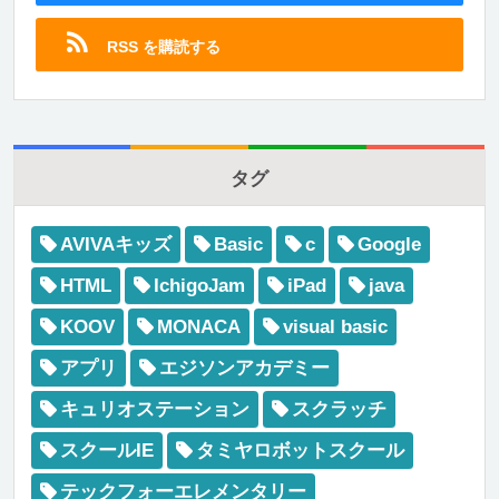
RSS を購読する
タグ
AVIVAキッズ
Basic
c
Google
HTML
IchigoJam
iPad
java
KOOV
MONACA
visual basic
アプリ
エジソンアカデミー
キュリオステーション
スクラッチ
スクールIE
タミヤロボットスクール
テックフォーエレメンタリー