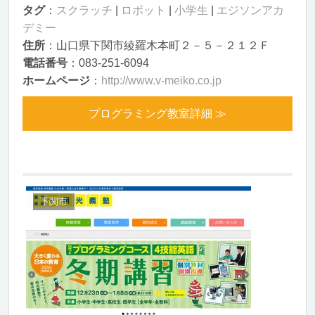
タグ
：
スクラッチ
|
ロボット
|
小学生
|
エジソンアカ
デミー
住所
：山口県下関市綾羅木本町２－５－２１２Ｆ
電話番号
：083-251-6094
ホームページ
：
http://www.v-meiko.co.jp
プログラミング教室詳細 ≫
下関市