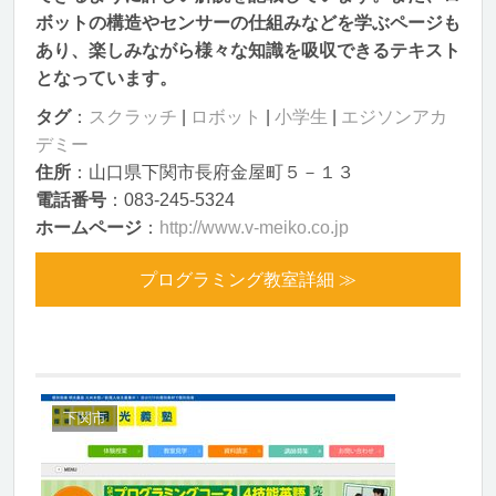
ボットの構造やセンサーの仕組みなどを学ぶページも
あり、楽しみながら様々な知識を吸収できるテキスト
となっています。
タグ
：
スクラッチ
|
ロボット
|
小学生
|
エジソンアカ
デミー
住所
：山口県下関市長府金屋町５－１３
電話番号
：083-245-5324
ホームページ
：
http://www.v-meiko.co.jp
プログラミング教室詳細 ≫
下関市