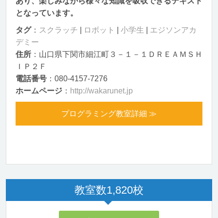
あり、楽しみながら様々な知識を吸収できるテキスト
となっています。
タグ
：
スクラッチ
|
ロボット
|
小学生
|
エジソンアカ
デミー
住所
：山口県下関市細江町３－１－１ＤＲＥＡＭＳＨ
ＩＰ２Ｆ
電話番号
：080-4157-7276
ホームページ
：
http://wakarunet.jp
プログラミング教室詳細 ≫
教室数
1,820
校