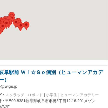
岐阜駅前 Ｗｉ☆Ｇｏ個別（ヒューマンアカデ
ー）
o@wigo.jp
グ
：
スクラッチ
|
ロボット
|
小学生
|
ヒューマンアカデミー
所
：〒500-8381岐阜県岐阜市市橋3丁目12-16-201メゾン
WA2F