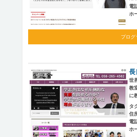
電
ホ
プログ
長
岐阜市
世
教
に
タ
住
電
ホ