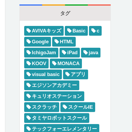
タグ
AVIVAキッズ
Basic
c
Google
HTML
IchigoJam
iPad
java
KOOV
MONACA
visual basic
アプリ
エジソンアカデミー
キュリオステーション
スクラッチ
スクールIE
タミヤロボットスクール
テックフォーエレメンタリー