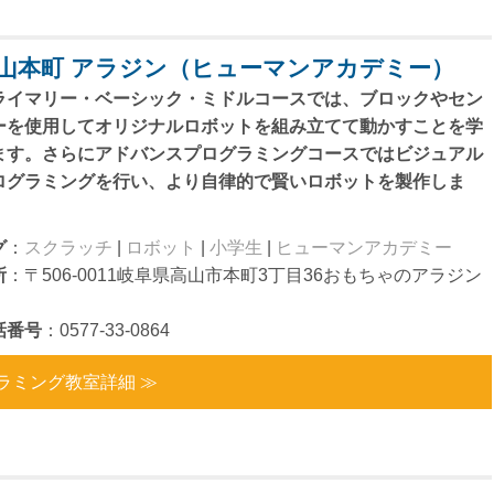
山本町 アラジン（ヒューマンアカデミー）
ライマリー・ベーシック・ミドルコースでは、ブロックやセン
ーを使用してオリジナルロボットを組み立てて動かすことを学
ます。さらにアドバンスプログラミングコースではビジュアル
ログラミングを行い、より自律的で賢いロボットを製作しま
。
グ
：
スクラッチ
|
ロボット
|
小学生
|
ヒューマンアカデミー
所
：〒506-0011岐阜県高山市本町3丁目36おもちゃのアラジン
話番号
：0577-33-0864
ラミング教室詳細 ≫