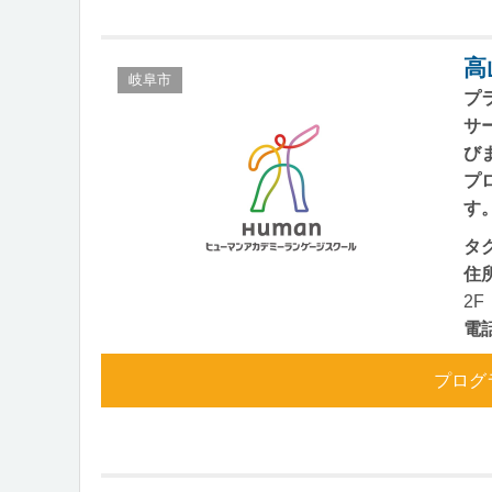
高
岐阜市
プ
サ
び
プ
す
タ
住
2F
電
プログ