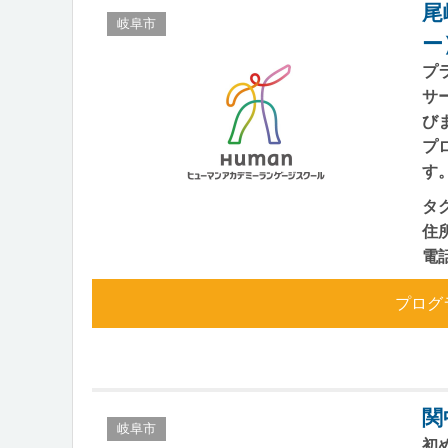
尾
岐阜市
ー
プ
サ
び
プ
す
タ
住
電
プログ
関
岐阜市
初