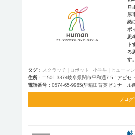
ロ
原
緒
ボ
思
ト
る
す
タグ
：
スクラッチ
|
ロボット
|
小学生
|
ヒューマン
住所
：〒501-3874岐阜県関市平和通7-5-1アピセ
電話番号
：0574-65-9965(早稲田育英ゼミナー
プログ
岐