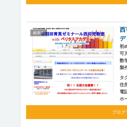
西
岐阜市
デ
初
可
数
製
タ
住
電
ホ
プログ