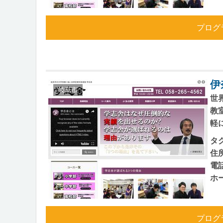
プログ
伊
岐阜市
世
教
軽
タ
住
電
ホ
プログ