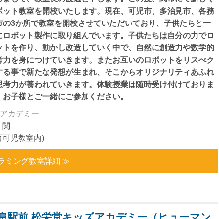
ボット教室を開校いたします。現在、可児市、多治見市、各務
市の3か所で教室を開校させていただいており、子供たちと一
にロボット製作に取り組んでいます。子供たちは自分の力でロ
ットを作り、動かし改造していく中で、自然に創造力や数学的
考力を身につけていきます。またお互いのロボットをリスぺク
する事で新たな発想が生まれ、そこからオリジナリティあふれ
思考力が養われていきます。体験授業は随時受け付けておりま
。お子様とご一緒にご参加ください。
アカデミー
・関
ル西可児教室内)
ラミング教室詳細 ≫
阜駅前 松栄堂キッズアカデミー（ヒューマン