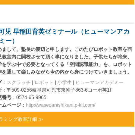
可児 早稲田育英ゼミナール（ヒューマンアカ
ミー）
めまして、塾長の渡辺と申します。このたびロボット教室を西
児教室内に開校させて頂く事になりました。子供たちが将来、
学を学ぶ中で必要となってくる「空間認識能力」を、ロボット
作を通して楽しみながら今の内から身につけていきましょう。
グ
：
スクラッチ
|
ロボット
|
小学生
|
ヒューマンアカデミー
所
：〒509-0256岐阜県可児市東帷子863-6コーポ英1F
話番号
：0574-65-9965
ームページ
：
http://wasedanishikani.p-kit.com/
ラミング教室詳細 ≫