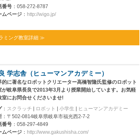
話番号
：058-272-8787
ームページ
：
http://wigo.jp/
ラミング教室詳細 ≫
良 学志舎（ヒューマンアカデミー）
界的に著名なロボットクリエーター高橋智隆氏監修のロボット
室が岐阜県長良で2013年3月より授業開始しています。お気軽
教室にお問合せくださいませ!
グ
：
スクラッチ
|
ロボット
|
小学生
|
ヒューマンアカデミー
所
：〒502-0814岐阜県岐阜市福光西2-7-2
話番号
：058-297-4849
ームページ
：
http://www.gakushisha.com/