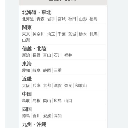
北海道・東北
北海道
青森
岩手
宮城
秋田
山形
福島
関東
東京
神奈川
埼玉
千葉
茨城
栃木
群馬
山梨
信越・北陸
新潟
長野
富山
石川
福井
東海
愛知
岐阜
静岡
三重
近畿
大阪
兵庫
京都
滋賀
奈良
和歌山
中国
鳥取
島根
岡山
広島
山口
四国
徳島
香川
愛媛
高知
九州・沖縄