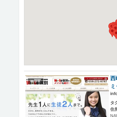
西
岐阜市
ミ
inf
タ
住
NA