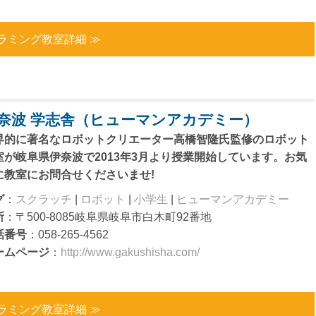
ラミング教室詳細 ≫
奈波 学志舎（ヒューマンアカデミー）
界的に著名なロボットクリエーター高橋智隆氏監修のロボット
室が岐阜県伊奈波で2013年3月より授業開始しています。お気
に教室にお問合せくださいませ!
グ
：
スクラッチ
|
ロボット
|
小学生
|
ヒューマンアカデミー
所
：〒500-8085岐阜県岐阜市白木町92番地
話番号
：058-265-4562
ームページ
：
http://www.gakushisha.com/
ラミング教室詳細 ≫