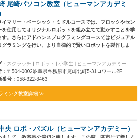
崎 尾崎パソコン教室（ヒューマンアカデミ
）
ライマリー・ベーシック・ミドルコースでは、ブロックやセン
ーを使用してオリジナルロボットを組み立てて動かすことを学
ます。さらにアドバンスプログラミングコースではビジュアル
ログラミングを行い、より自律的で賢いロボットを製作しま
。
グ
：
スクラッチ
|
ロボット
|
小学生
|
ヒューマンアカデミー
所
：〒504-0002岐阜県各務原市尾崎北町5-31ロワール2F
話番号
：058-322-8463
ラミング教室詳細 ≫
中央 ロボ・パズル（ヒューマンアカデミー）
めまして、教室長の渡辺と申します。この度、関市にて新しく