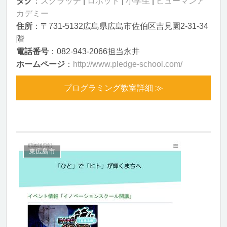
タグ
：
スクラッチ
|
ロボット
|
小学生
|
ヒューマンア
カデミー
住所
：〒731-5132広島県広島市佐伯区吉見園2-31-34
階
電話番号
：082-943-2066担当永井
ホームページ
：
http://www.pledge-school.com/
プログラミング教室詳細 ≫
東広島市