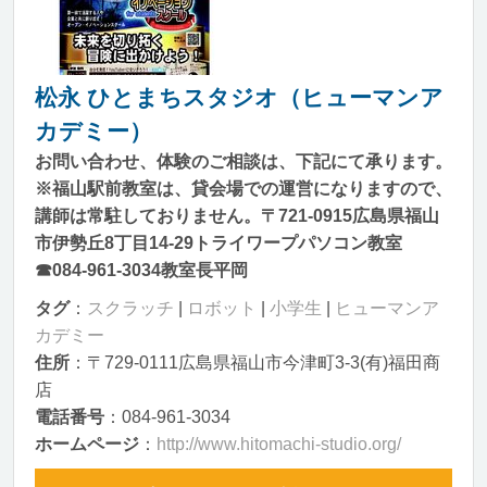
松永 ひとまちスタジオ（ヒューマンア
カデミー）
お問い合わせ、体験のご相談は、下記にて承ります。
※福山駅前教室は、貸会場での運営になりますので、
講師は常駐しておりません。〒721-0915広島県福山
市伊勢丘8丁目14-29トライワープパソコン教室
☎084-961-3034教室長平岡
タグ
：
スクラッチ
|
ロボット
|
小学生
|
ヒューマンア
カデミー
住所
：〒729-0111広島県福山市今津町3-3(有)福田商
店
電話番号
：084-961-3034
ホームページ
：
http://www.hitomachi-studio.org/