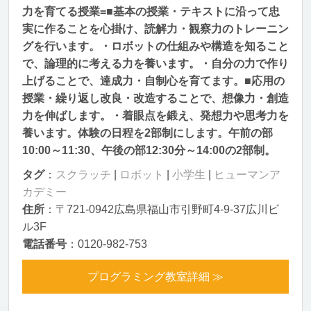
力を育てる授業=■基本の授業・テキストに沿って忠
実に作ることを心掛け、読解力・観察力のトレーニン
グを行います。・ロボットの仕組みや構造を知ること
で、論理的に考える力を養います。・自分の力で作り
上げることで、達成力・自制心を育てます。■応用の
授業・繰り返し改良・改造することで、想像力・創造
力を伸ばします。・着眼点を鍛え、発想力や思考力を
養います。体験の日程を2部制にします。午前の部
10:00～11:30、午後の部12:30分～14:00の2部制。
タグ
：
スクラッチ
|
ロボット
|
小学生
|
ヒューマンア
カデミー
住所
：〒721-0942広島県福山市引野町4-9-37広川ビ
ル3F
電話番号
：0120-982-753
プログラミング教室詳細 ≫