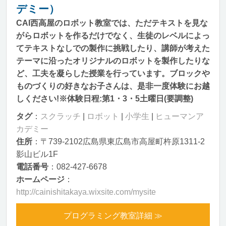
デミー）
CAI西高屋のロボット教室では、ただテキストを見な
がらロボットを作るだけでなく、生徒のレベルによっ
てテキストなしでの製作に挑戦したり、講師が考えた
テーマに沿ったオリジナルのロボットを製作したりな
ど、工夫を凝らした授業を行っています。ブロックや
ものづくりの好きなお子さんは、是非一度体験にお越
しください!※体験日程:第1・3・5土曜日(要調整)
タグ
：
スクラッチ
|
ロボット
|
小学生
|
ヒューマンア
カデミー
住所
：〒739-2102広島県東広島市高屋町杵原1311-2
影山ビル1F
電話番号
：082-427-6678
ホームページ
：
http://cainishitakaya.wixsite.com/mysite
プログラミング教室詳細 ≫