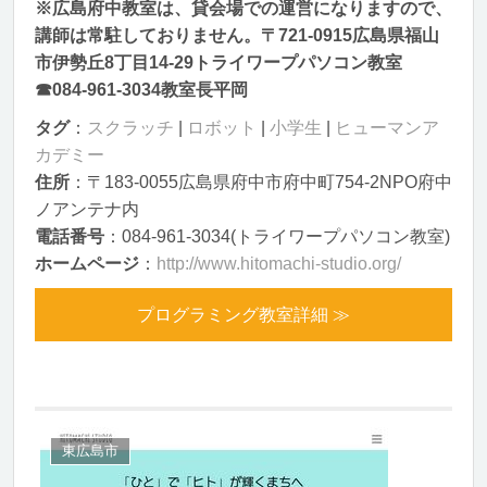
※広島府中教室は、貸会場での運営になりますので、
講師は常駐しておりません。〒721-0915広島県福山
市伊勢丘8丁目14-29トライワープパソコン教室
☎084-961-3034教室長平岡
タグ
：
スクラッチ
|
ロボット
|
小学生
|
ヒューマンア
カデミー
住所
：〒183-0055広島県府中市府中町754-2NPO府中
ノアンテナ内
電話番号
：084-961-3034(トライワープパソコン教室)
ホームページ
：
http://www.hitomachi-studio.org/
プログラミング教室詳細 ≫
東広島市