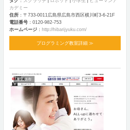
タグ
：
スクラッチ
|
ロボット
|
小学生
|
ヒューマンア
カデミー
住所
：〒733-0011広島県広島市西区横川町3-6-21F
電話番号
：0120-982-753
ホームページ
：
http://hibarijyuku.com/
プログラミング教室詳細 ≫
東広島市