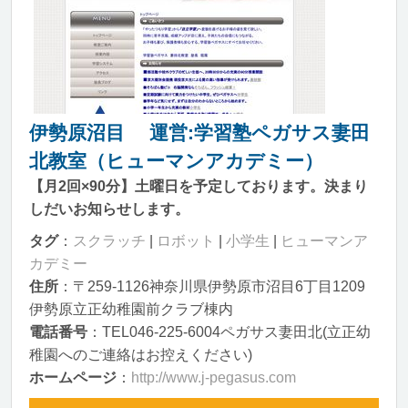
伊勢原沼目 運営:学習塾ペガサス妻田
北教室（ヒューマンアカデミー）
【月2回×90分】土曜日を予定しております。決まり
しだいお知らせします。
タグ
：
スクラッチ
|
ロボット
|
小学生
|
ヒューマンア
カデミー
住所
：〒259-1126神奈川県伊勢原市沼目6丁目1209
伊勢原立正幼稚園前クラブ棟内
電話番号
：TEL046-225-6004ペガサス妻田北(立正幼
稚園へのご連絡はお控えください)
ホームページ
：
http://www.j-pegasus.com