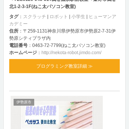
北1-2-3-1F(ねこ太パソコン教室)
タグ
：
スクラッチ
|
ロボット
|
小学生
|
ヒューマンア
カデミー
住所
：〒259-1131神奈川県伊勢原市伊勢原2-7-31伊
勢原シティプラザ内
電話番号
：0463-72-7799(ねこ太パソコン教室)
ホームページ
：
http://nekota-robot.jimdo.com/
プログラミング教室詳細 ≫
伊勢原市