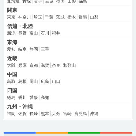
北海道
青森
岩手
宮城
秋田
山形
福島
関東
東京
神奈川
埼玉
千葉
茨城
栃木
群馬
山梨
信越・北陸
新潟
長野
富山
石川
福井
東海
愛知
岐阜
静岡
三重
近畿
大阪
兵庫
京都
滋賀
奈良
和歌山
中国
鳥取
島根
岡山
広島
山口
四国
徳島
香川
愛媛
高知
九州・沖縄
福岡
佐賀
長崎
熊本
大分
宮崎
鹿児島
沖縄