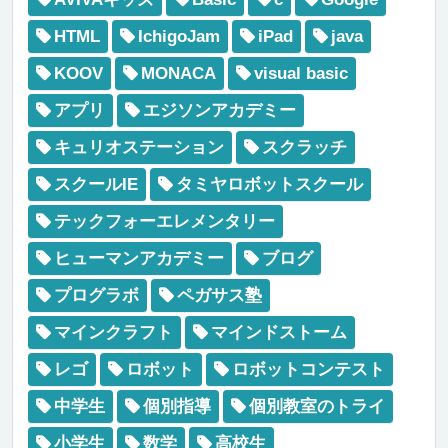
HTML
IchigoJam
iPad
java
KOOV
MONACA
visual basic
アプリ
エジソンアカデミー
キュリオステーション
スクラッチ
スクールIE
タミヤロボットスクール
テックフォーエレメンタリー
ヒューマンアカデミー
ブログ
プログラボ
ペガサス塾
マインクラフト
マインドストーム
レゴ
ロボット
ロボットコンテスト
中学生
個別指導
個別教室のトライ
小学生
数学
高校生