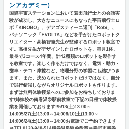
ンアカデミー）
国際宇宙ステーションにおいて若田飛行士との会話実
験が成功し、大きなニュースにもなった宇宙飛行士ロ
ボ「KIROBO」、デアゴスティーニ週刊「Robi」、
パナソニック「EVOLTA」などを手がけたロボットク
リエイター・高橋智隆先生が監修するロボット教室で
す。高橋先生がデザインしたロボットを、毎月1体、
最長で3コース4年間、計42種類のロボットを製作す
る教室です。楽しく作るだけではなく、電気・動力・
歯車・テコ・摩擦など、物理分野の学習にも結びつき
ます。また、決められたロボットだけではなく、自分
で試行錯誤しながらオリジナルロボットも作ります。
まずは無料体験授業へのご参加をお待ちしておりま
す!姉妹校の鶴巻温泉駅前教室で下記の日程で体験授
業を開催しております!!5/13(土)13:00～
14:005/27(土)13:00～14:006/10(土)13:00～
14:006/24(土)13:00～14:00お電話でご予約できます
⇒TEL0120-948-514鶴巻温泉駅前教室⇒秦野市鶴巻