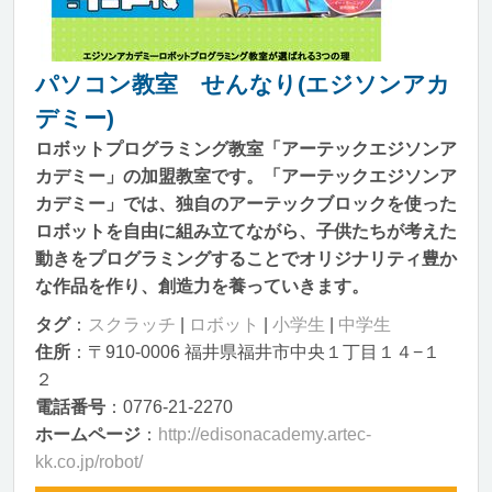
パソコン教室 せんなり(エジソンアカ
デミー)
ロボットプログラミング教室「アーテックエジソンア
カデミー」の加盟教室です。「アーテックエジソンア
カデミー」では、独自のアーテックブロックを使った
ロボットを自由に組み立てながら、子供たちが考えた
動きをプログラミングすることでオリジナリティ豊か
な作品を作り、創造力を養っていきます。
タグ
：
スクラッチ
|
ロボット
|
小学生
|
中学生
住所
：〒910-0006 福井県福井市中央１丁目１４−１
２
電話番号
：0776-21-2270
ホームページ
：
http://edisonacademy.artec-
kk.co.jp/robot/