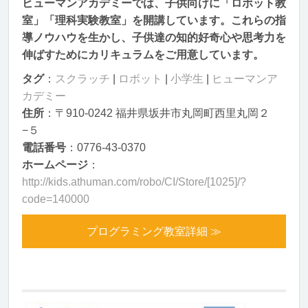
ヒューマンアカデミーでは、子供向けに「ロボット教
室」「理科実験教室」を開講しています。これらの指
導ノウハウを生かし、子供達の知的好奇心や思考力を
伸ばすためにカリキュラムをご用意しています。
タグ
：
スクラッチ
|
ロボット
|
小学生
|
ヒューマンア
カデミー
住所
：〒910-0242 福井県坂井市丸岡町西里丸岡２
−５
電話番号
：0776-43-0370
ホームページ
：
http://kids.athuman.com/robo/CI/Store/[1025]/?
code=140000
プログラミング教室詳細 ≫