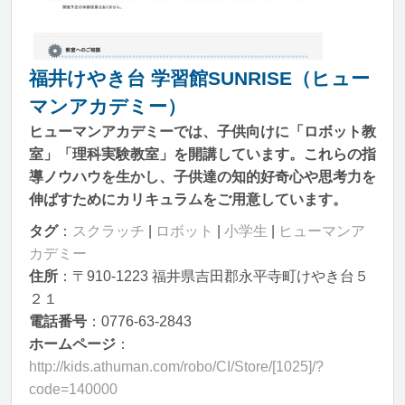
福井けやき台 学習館SUNRISE（ヒュー
マンアカデミー）
ヒューマンアカデミーでは、子供向けに「ロボット教
室」「理科実験教室」を開講しています。これらの指
導ノウハウを生かし、子供達の知的好奇心や思考力を
伸ばすためにカリキュラムをご用意しています。
タグ
：
スクラッチ
|
ロボット
|
小学生
|
ヒューマンア
カデミー
住所
：〒910-1223 福井県吉田郡永平寺町けやき台５
２１
電話番号
：0776-63-2843
ホームページ
：
http://kids.athuman.com/robo/CI/Store/[1025]/?
code=140000