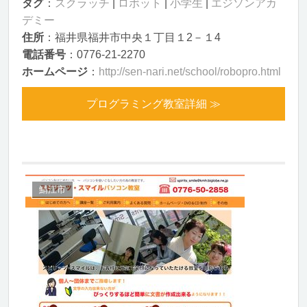
タグ
：
スクラッチ
|
ロボット
|
小学生
|
エジソンアカ
デミー
住所
：福井県福井市中央１丁目１2－１4
電話番号
：0776-21-2270
ホームページ
：
http://sen-nari.net/school/robopro.html
プログラミング教室詳細 ≫
鯖江市