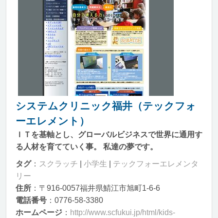
システムクリニック福井（テックフォ
ーエレメント）
ＩＴを基軸とし、グローバルビジネスで世界に通用す
る人材を育てていく事。 私達の夢です。
タグ
：
スクラッチ
|
小学生
|
テックフォーエレメンタ
リー
住所
：〒916-0057福井県鯖江市旭町1-6-6
電話番号
：0776-58-3380
ホームページ
：
http://www.scfukui.jp/html/kids-