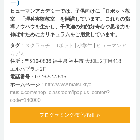
ー）
ヒューマンアカデミーでは、子供向けに「ロボット教
室」「理科実験教室」を開講しています。これらの指
導ノウハウを生かし、子供達の知的好奇心や思考力を
伸ばすためにカリキュラムをご用意しています。
タグ
：
スクラッチ
|
ロボット
|
小学生
|
ヒューマンア
カデミー
住所
：〒910-0836 福井県 福井市 大和田2丁目418
エルパプラス2F
電話番号
：0776-57-2635
ホームページ
：
http://www.matsukiya-
music.com/shop_classroom/lpaplus_center/?
code=140000
プログラミング教室詳細 ≫