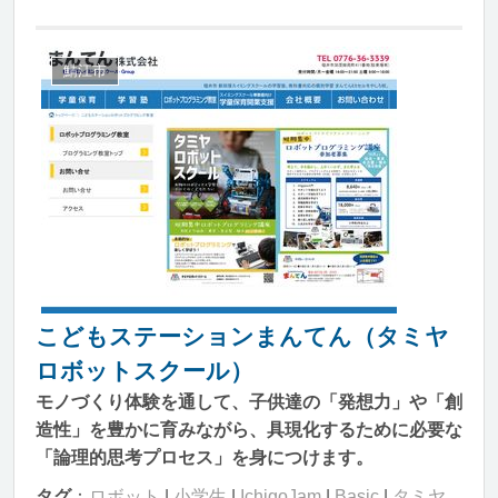
鯖江市
こどもステーションまんてん（タミヤ
ロボットスクール）
モノづくり体験を通して、子供達の「発想力」や「創
造性」を豊かに育みながら、具現化するために必要な
「論理的思考プロセス」を身につけます。
タグ
：
ロボット
|
小学生
|
IchigoJam
|
Basic
|
タミヤ