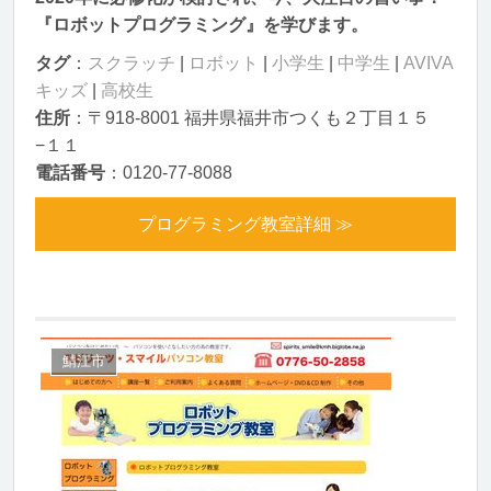
『ロボットプログラミング』を学びます。
タグ
：
スクラッチ
|
ロボット
|
小学生
|
中学生
|
AVIVA
キッズ
|
高校生
住所
：〒918-8001 福井県福井市つくも２丁目１５
−１１
電話番号
：0120-77-8088
プログラミング教室詳細 ≫
鯖江市