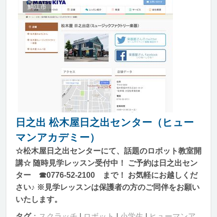
鯖江市
日之出 松木屋日之出センター（ヒュー
マンアカデミー）
☆松木屋日之出センターにて、話題のロボット教室開
講☆ 随時見学レッスン受付中！ ご予約は日之出セン
ター ☎0776-52-2100 まで！ お気軽にお越しくだ
さい♪ ※見学レッスンは保護者の方のご同伴をお願い
いたします。
タグ
：
スクラッチ
|
ロボット
|
小学生
|
ヒューマンア