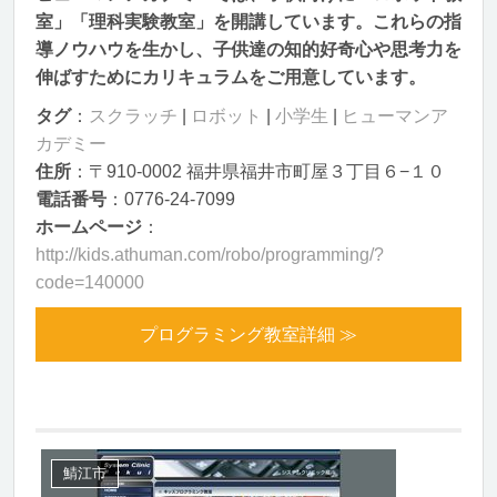
室」「理科実験教室」を開講しています。これらの指
導ノウハウを生かし、子供達の知的好奇心や思考力を
伸ばすためにカリキュラムをご用意しています。
タグ
：
スクラッチ
|
ロボット
|
小学生
|
ヒューマンア
カデミー
住所
：〒910-0002 福井県福井市町屋３丁目６−１０
電話番号
：0776-24-7099
ホームページ
：
http://kids.athuman.com/robo/programming/?
code=140000
プログラミング教室詳細 ≫
鯖江市