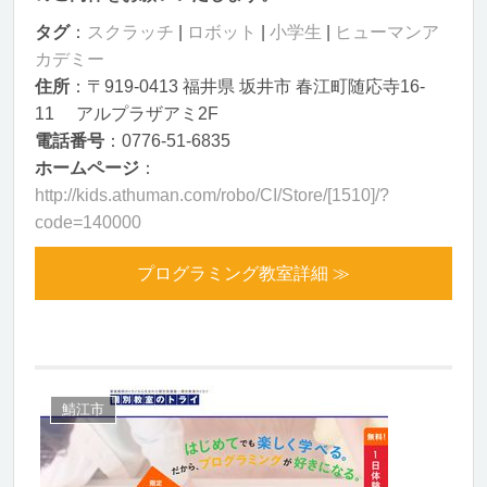
タグ
：
スクラッチ
|
ロボット
|
小学生
|
ヒューマンア
カデミー
住所
：〒919-0413 福井県 坂井市 春江町随応寺16-
11 アルプラザアミ2F
電話番号
：0776-51-6835
ホームページ
：
http://kids.athuman.com/robo/CI/Store/[1510]/?
code=140000
プログラミング教室詳細 ≫
鯖江市