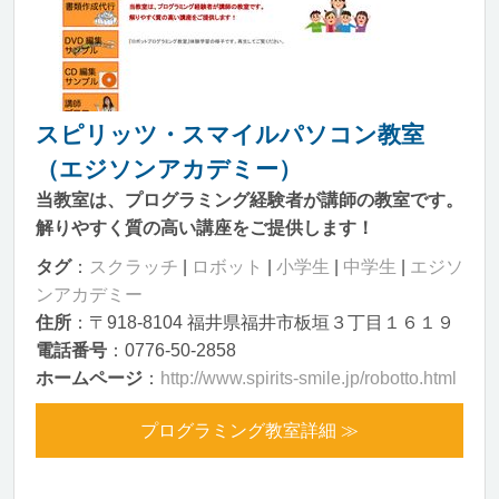
スピリッツ・スマイルパソコン教室
（エジソンアカデミー）
当教室は、プログラミング経験者が講師の教室です。
解りやすく質の高い講座をご提供します！
タグ
：
スクラッチ
|
ロボット
|
小学生
|
中学生
|
エジソ
ンアカデミー
住所
：〒918-8104 福井県福井市板垣３丁目１６１９
電話番号
：0776-50-2858
ホームページ
：
http://www.spirits-smile.jp/robotto.html
プログラミング教室詳細 ≫