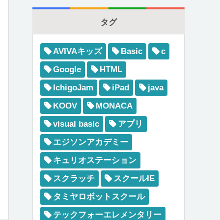
タグ
AVIVAキッズ
Basic
c
Google
HTML
IchigoJam
iPad
java
KOOV
MONACA
visual basic
アプリ
エジソンアカデミー
キュリオステーション
スクラッチ
スクールIE
タミヤロボットスクール
テックフォーエレメンタリー