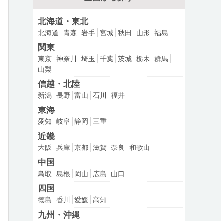
北海道・東北
北海道
青森
岩手
宮城
秋田
山形
福島
関東
東京
神奈川
埼玉
千葉
茨城
栃木
群馬
山梨
信越・北陸
新潟
長野
富山
石川
福井
東海
愛知
岐阜
静岡
三重
近畿
大阪
兵庫
京都
滋賀
奈良
和歌山
中国
鳥取
島根
岡山
広島
山口
四国
徳島
香川
愛媛
高知
九州・沖縄