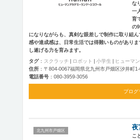
な
一
育
の
になりながらも、真剣な眼差しで制作に取り組ん
感や達成感は、日常生活では得難いものがありま
し遂げる力を育みます。
タグ
：
スクラッチ
|
ロボット
|
小学生
|
ヒューマン
住所
：〒804-0067福岡県北九州市戸畑区汐井町1
電話番号
：080‐3959‐3056
プログ
夜
北九州市戸畑区
こ