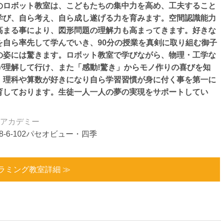
のロボット教室は、こどもたちの集中力を高め、工夫すること
学び、自ら考え、自ら成し遂げる力を育みます。空間認識能力
高まる事により、図形問題の理解力も高まってきます。好きな
を自ら率先して学んでいき、90分の授業を真剣に取り組む御子
の姿には驚きます。ロボット教室で学びながら、物理・工学な
が理解して行け、また「感動!驚き」からモノ作りの喜びを知
、理科や算数が好きになり自ら学習習慣が身に付く事を第一に
育しております。生徒一人一人の夢の実現をサポートしてい
アカデミー
8-6-102パセオビュー・四季
ラミング教室詳細 ≫