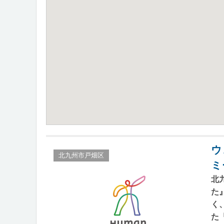
ウ
北九州市戸畑区
ミ
北
た
く
た