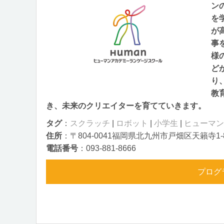
ン
を
が
事
様
ど
り
教
き、未来のクリエイターを育てていきます。
タグ
：
スクラッチ
|
ロボット
|
小学生
|
ヒューマン
住所
：〒804-0041福岡県北九州市戸畑区天籟寺1-
電話番号
：093-881-8666
プログ