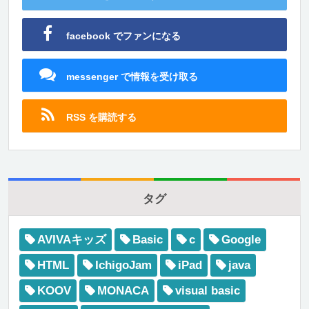
facebook でファンになる
messenger で情報を受け取る
RSS を購読する
タグ
AVIVAキッズ
Basic
c
Google
HTML
IchigoJam
iPad
java
KOOV
MONACA
visual basic