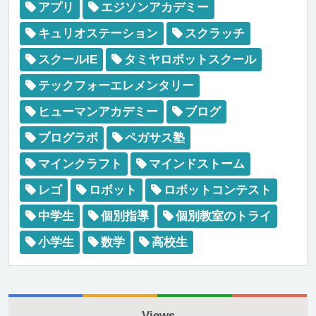
アプリ
エジソンアカデミー
キュリオステーション
スクラッチ
スクールIE
タミヤロボットスクール
テックフォーエレメンタリー
ヒューマンアカデミー
ブログ
プログラボ
ペガサス塾
マインクラフト
マインドストーム
レゴ
ロボット
ロボットコンテスト
中学生
個別指導
個別教室のトライ
小学生
数学
高校生
Views