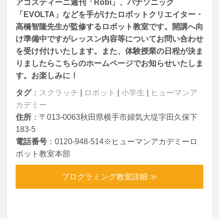
アゴスティーニ週刊「Robi」、パナソニック
「EVOLTA」などを手がけたロボットクリエイター・
高橋智隆先生が監修するロボット教室です。開講へ向
け準備中ですがレッスン内容等についてお問い合わせ
を受け付けいたします。また、体験授業の日程が決ま
りましたらこちらのホームページでお知らせいたしま
す。お楽しみに！
タグ
：
スクラッチ
|
ロボット
|
小学生
|
ヒューマンア
カデミー
住所
：〒013-0063秋田県横手市婦気大堤字田久保下
183-5
電話番号
：0120-948-514※ヒューマンアカデミーロ
ボット教室本部
プログラミング教室詳細 ≫