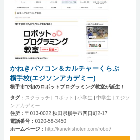
かねきパソコン＆カルチャーくらぶ
横手校(エジソンアカデミー)
横手市で初のロボットプログラミング教室が誕生！
タグ
：
スクラッチ
|
ロボット
|
小学生
|
中学生
|
エジソ
ンアカデミー
住所
：〒013-0022 秋田県横手市四日町2-17
電話番号
：0120-58-3450
ホームページ
：
http://kanekishoten.com/robot/