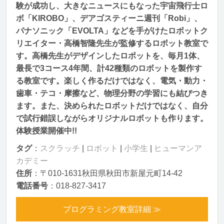
験が成功し、大きなニュースにもなった宇宙飛行士ロ
ボ「KIROBO」、デアゴスティーニ週刊「Robi」、
パナソニック「EVOLTA」などを手がけたロボットク
リエイター・高橋智隆先生が監修するロボット教室で
す。高橋先生がデザインしたロボットを、毎月1体、
最長で3コース4年間、計42種類のロボットを製作す
る教室です。楽しく作るだけではなく、電気・動力・
歯車・テコ・摩擦など、物理分野の学習にも結びつき
ます。また、決められたロボットだけではなく、自分
で試行錯誤しながらオリジナルロボットも作ります。
体験授業開催中!!
タグ
：
スクラッチ
|
ロボット
|
小学生
|
ヒューマンア
カデミー
住所
：〒010-1631秋田県秋田市新屋元町14-42
電話番号
：018-827-3417
プログラミング教室詳細 ≫