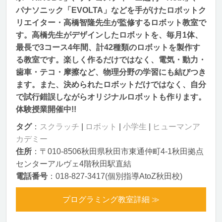
パナソニック「EVOLTA」などを手がけたロボットク
リエイター・高橋智隆先生が監修するロボット教室で
す。高橋先生がデザインしたロボットを、毎月1体、
最長で3コース4年間、計42種類のロボットを製作す
る教室です。楽しく作るだけではなく、電気・動力・
歯車・テコ・摩擦など、物理分野の学習にも結びつき
ます。また、決められたロボットだけではなく、自分
で試行錯誤しながらオリジナルロボットも作ります。
体験授業開催中!!
タグ
：
スクラッチ
|
ロボット
|
小学生
|
ヒューマンア
カデミー
住所
：〒010-8506秋田県秋田市東通仲町4-1秋田拠点
センターアルヴェ4階秋田駅直結
電話番号
：018-827-3417(個別指導AtoZ秋田校)
プログラミング教室詳細 ≫