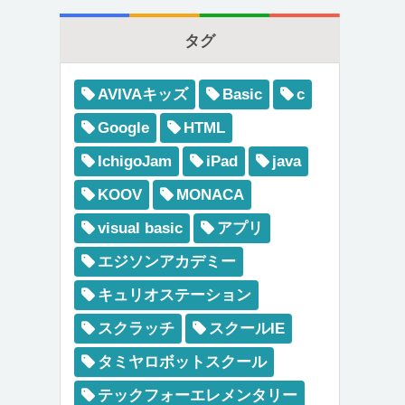
タグ
AVIVAキッズ
Basic
c
Google
HTML
IchigoJam
iPad
java
KOOV
MONACA
visual basic
アプリ
エジソンアカデミー
キュリオステーション
スクラッチ
スクールIE
タミヤロボットスクール
テックフォーエレメンタリー