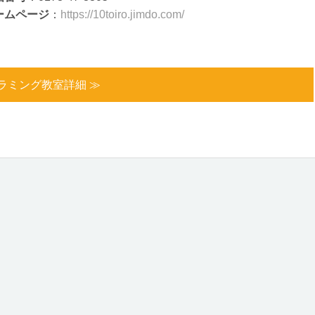
ームページ
：
https://10toiro.jimdo.com/
ラミング教室詳細 ≫