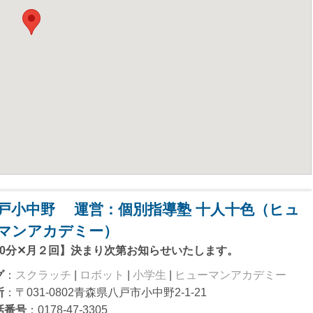
戸小中野 運営：個別指導塾 十人十色（ヒュ
マンアカデミー）
90分✕月２回】決まり次第お知らせいたします。
グ
：
スクラッチ
|
ロボット
|
小学生
|
ヒューマンアカデミー
所
：〒031-0802青森県八戸市小中野2-1-21
話番号
：0178-47-3305