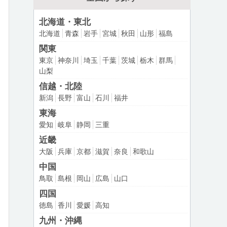
北海道・東北
北海道
青森
岩手
宮城
秋田
山形
福島
関東
東京
神奈川
埼玉
千葉
茨城
栃木
群馬
山梨
信越・北陸
新潟
長野
富山
石川
福井
東海
愛知
岐阜
静岡
三重
近畿
大阪
兵庫
京都
滋賀
奈良
和歌山
中国
鳥取
島根
岡山
広島
山口
四国
徳島
香川
愛媛
高知
九州・沖縄