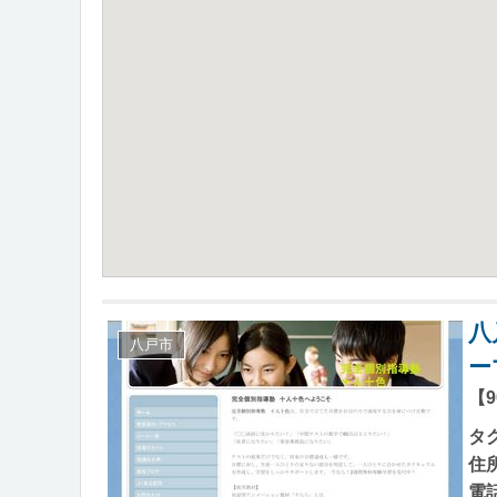
八
八戸市
ー
【
タ
住
電