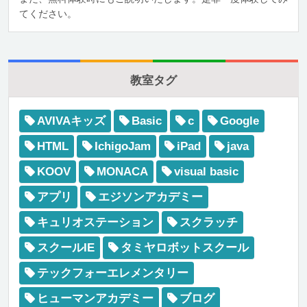
てください。
教室タグ
AVIVAキッズ
Basic
c
Google
HTML
IchigoJam
iPad
java
KOOV
MONACA
visual basic
アプリ
エジソンアカデミー
キュリオステーション
スクラッチ
スクールIE
タミヤロボットスクール
テックフォーエレメンタリー
ヒューマンアカデミー
ブログ