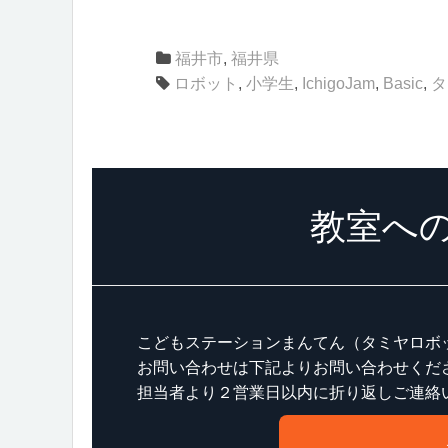
福井市
,
福井県
ロボット
,
小学生
,
IchigoJam
,
Basic
,
タ
教室へ
こどもステーションまんてん（タミヤロボ
お問い合わせは下記よりお問い合わせくだ
担当者より２営業日以内に折り返しご連絡