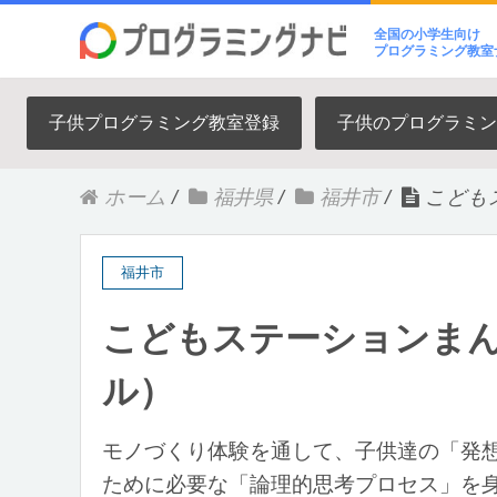
全国の小学生向け
プログラミング教室
子供プログラミング教室登録
子供のプログラミン
ホーム
/
福井県
/
福井市
/
こども
福井市
こどもステーションま
ル）
モノづくり体験を通して、子供達の「発
ために必要な「論理的思考プロセス」を