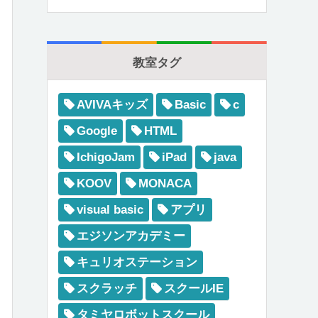
教室タグ
AVIVAキッズ
Basic
c
Google
HTML
IchigoJam
iPad
java
KOOV
MONACA
visual basic
アプリ
エジソンアカデミー
キュリオステーション
スクラッチ
スクールIE
タミヤロボットスクール