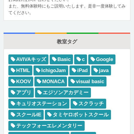
また、無料体験時にもご説明いたします。是非一度体験してみ
てください。
教室タグ
AVIVAキッズ
Basic
c
Google
HTML
IchigoJam
iPad
java
KOOV
MONACA
visual basic
アプリ
エジソンアカデミー
キュリオステーション
スクラッチ
スクールIE
タミヤロボットスクール
テックフォーエレメンタリー