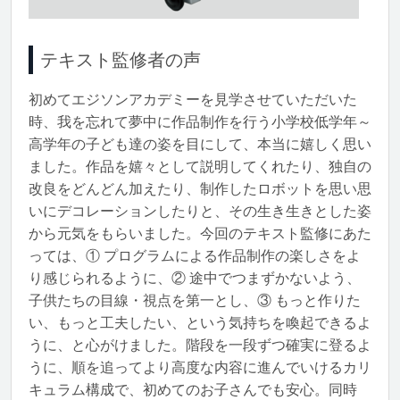
テキスト監修者の声
初めてエジソンアカデミーを見学させていただいた
時、我を忘れて夢中に作品制作を行う小学校低学年～
高学年の子ども達の姿を目にして、本当に嬉しく思い
ました。作品を嬉々として説明してくれたり、独自の
改良をどんどん加えたり、制作したロボットを思い思
いにデコレーションしたりと、その生き生きとした姿
から元気をもらいました。今回のテキスト監修にあた
っては、① プログラムによる作品制作の楽しさをよ
り感じられるように、② 途中でつまずかないよう、
子供たちの目線・視点を第一とし、③ もっと作りた
い、もっと工夫したい、という気持ちを喚起できるよ
うに、と心がけました。階段を一段ずつ確実に登るよ
うに、順を追ってより高度な内容に進んでいけるカリ
キュラム構成で、初めてのお子さんでも安心。同時