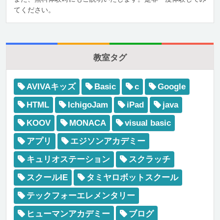
てください。
教室タグ
AVIVAキッズ
Basic
c
Google
HTML
IchigoJam
iPad
java
KOOV
MONACA
visual basic
アプリ
エジソンアカデミー
キュリオステーション
スクラッチ
スクールIE
タミヤロボットスクール
テックフォーエレメンタリー
ヒューマンアカデミー
ブログ