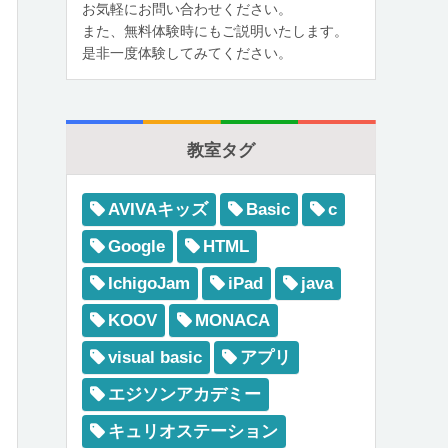
お気軽にお問い合わせください。
また、無料体験時にもご説明いたします。
是非一度体験してみてください。
教室タグ
AVIVAキッズ
Basic
c
Google
HTML
IchigoJam
iPad
java
KOOV
MONACA
visual basic
アプリ
エジソンアカデミー
キュリオステーション