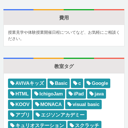
費用
授業見学や体験授業開催日程についてなど、お気軽にご相談く
ださい。
教室タグ
AVIVAキッズ
Basic
c
Google
HTML
IchigoJam
iPad
java
KOOV
MONACA
visual basic
アプリ
エジソンアカデミー
キュリオステーション
スクラッチ