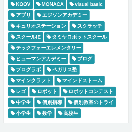
KOOV
MONACA
visual basic
アプリ
エジソンアカデミー
キュリオステーション
スクラッチ
スクールIE
タミヤロボットスクール
テックフォーエレメンタリー
ヒューマンアカデミー
ブログ
プログラボ
ペガサス塾
マインクラフト
マインドストーム
レゴ
ロボット
ロボットコンテスト
中学生
個別指導
個別教室のトライ
小学生
数学
高校生