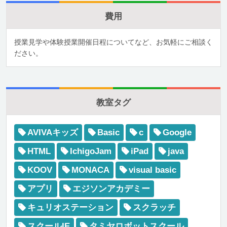
費用
授業見学や体験授業開催日程についてなど、お気軽にご相談く
ださい。
教室タグ
AVIVAキッズ
Basic
c
Google
HTML
IchigoJam
iPad
java
KOOV
MONACA
visual basic
アプリ
エジソンアカデミー
キュリオステーション
スクラッチ
スクールIE
タミヤロボットスクール