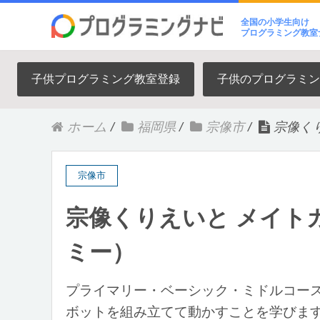
全国の小学生向け
プログラミング教室
子供プログラミング教室登録
子供のプログラミン
ホーム
/
福岡県
/
宗像市
/
宗像く
宗像市
宗像くりえいと メイト
ミー）
プライマリー・ベーシック・ミドルコー
ボットを組み立てて動かすことを学びま