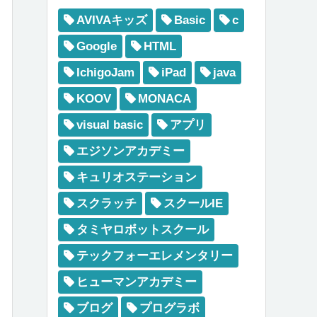
AVIVAキッズ
Basic
c
Google
HTML
IchigoJam
iPad
java
KOOV
MONACA
visual basic
アプリ
エジソンアカデミー
キュリオステーション
スクラッチ
スクールIE
タミヤロボットスクール
テックフォーエレメンタリー
ヒューマンアカデミー
ブログ
プログラボ