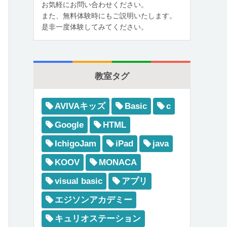
お気軽にお問い合わせください。
また、無料体験時にもご説明いたします。
是非一度体験してみてください。
教室タグ
AVIVAキッズ
Basic
c
Google
HTML
IchigoJam
iPad
java
KOOV
MONACA
visual basic
アプリ
エジソンアカデミー
キュリオステーション