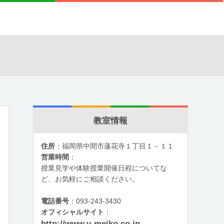
教室情報
住所
：福岡県中間市蓮花寺１丁目１－１１
営業時間
：
授業見学や体験授業開催日程についてな
ど、お気軽にご相談ください。
電話番号
：093-243-3430
オフィシャルサイト
：
http://www.v-meiko.co.jp