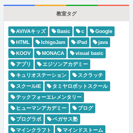
教室タグ
AVIVAキッズ
Basic
c
Google
HTML
IchigoJam
iPad
java
KOOV
MONACA
visual basic
アプリ
エジソンアカデミー
キュリオステーション
スクラッチ
スクールIE
タミヤロボットスクール
テックフォーエレメンタリー
ヒューマンアカデミー
ブログ
プログラボ
ペガサス塾
マインクラフト
マインドストーム