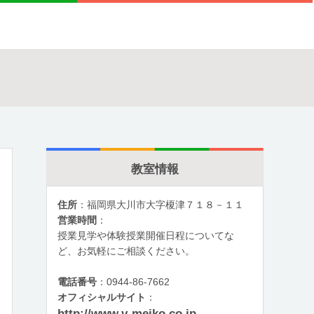
教室情報
住所
：福岡県大川市大字榎津７１８－１１
営業時間
：
授業見学や体験授業開催日程についてな
ど、お気軽にご相談ください。
電話番号
：0944-86-7662
オフィシャルサイト
：
http://www.v-meiko.co.jp