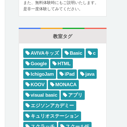
また、無料体験時にもご説明いたします。
是非一度体験してみてください。
教室タグ
AVIVAキッズ
Basic
c
Google
HTML
IchigoJam
iPad
java
KOOV
MONACA
visual basic
アプリ
エジソンアカデミー
キュリオステーション
スクラッチ
スクールIE