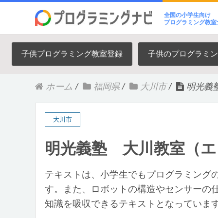
全国の小学生向け
プログラミング教室
子供プログラミング教室登録
子供のプログラミン
ホーム
/
福岡県
/
大川市
/
明光義
大川市
明光義塾 大川教室（
テキストは、小学生でもプログラミング
す。また、ロボットの構造やセンサーの
知識を吸収できるテキストとなっていま