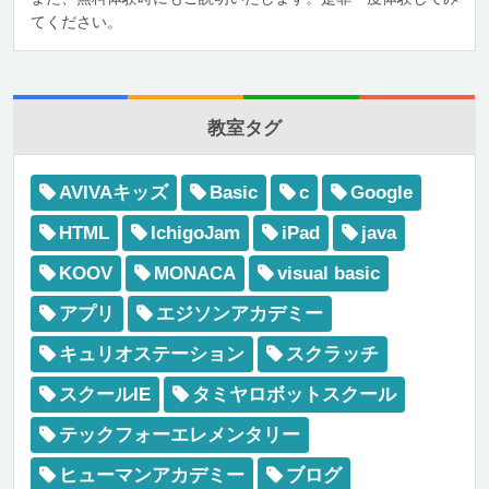
てください。
教室タグ
AVIVAキッズ
Basic
c
Google
HTML
IchigoJam
iPad
java
KOOV
MONACA
visual basic
アプリ
エジソンアカデミー
キュリオステーション
スクラッチ
スクールIE
タミヤロボットスクール
テックフォーエレメンタリー
ヒューマンアカデミー
ブログ