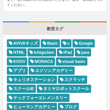
てください。
教室タグ
AVIVAキッズ
Basic
c
Google
HTML
IchigoJam
iPad
java
KOOV
MONACA
visual basic
アプリ
エジソンアカデミー
キュリオステーション
スクラッチ
スクールIE
タミヤロボットスクール
テックフォーエレメンタリー
ヒューマンアカデミー
ブログ