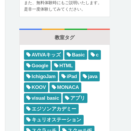
また、無料体験時にもご説明いたします。
是非一度体験してみてください。
教室タグ
AVIVAキッズ
Basic
c
Google
HTML
IchigoJam
iPad
java
KOOV
MONACA
visual basic
アプリ
エジソンアカデミー
キュリオステーション
スクラッチ
スクールIE