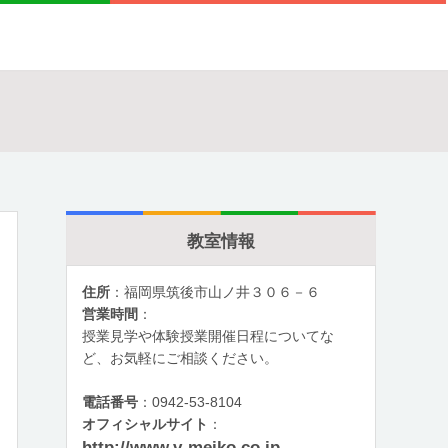
教室情報
住所
：福岡県筑後市山ノ井３０６－６
営業時間
：
授業見学や体験授業開催日程についてな
ど、お気軽にご相談ください。
電話番号
：0942-53-8104
オフィシャルサイト
：
http://www.v-meiko.co.jp