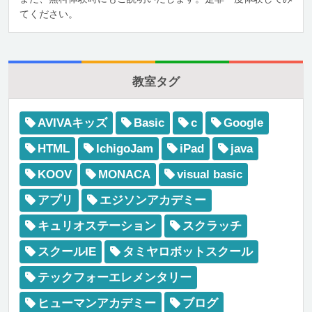
てください。
教室タグ
AVIVAキッズ
Basic
c
Google
HTML
IchigoJam
iPad
java
KOOV
MONACA
visual basic
アプリ
エジソンアカデミー
キュリオステーション
スクラッチ
スクールIE
タミヤロボットスクール
テックフォーエレメンタリー
ヒューマンアカデミー
ブログ