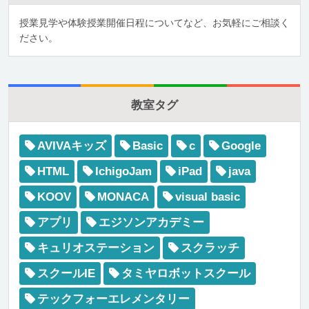
授業見学や体験授業開催日程についてなど、お気軽にご相談く
ださい。
教室タグ
AVIVAキッズ
Basic
c
Google
HTML
IchigoJam
iPad
java
KOOV
MONACA
visual basic
アプリ
エジソンアカデミー
キュリオステーション
スクラッチ
スクールIE
タミヤロボットスクール
テックフォーエレメンタリー