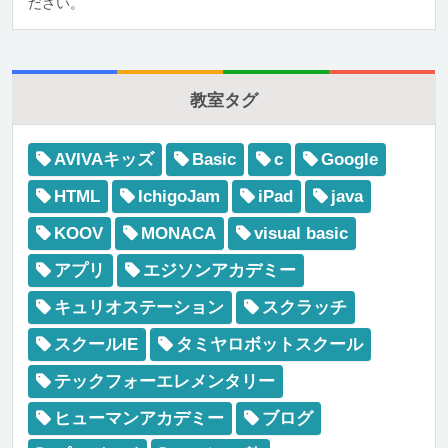
ださい。
教室タグ
AVIVAキッズ
Basic
c
Google
HTML
IchigoJam
iPad
java
KOOV
MONACA
visual basic
アプリ
エジソンアカデミー
キュリオステーション
スクラッチ
スクールIE
タミヤロボットスクール
テックフォーエレメンタリー
ヒューマンアカデミー
ブログ