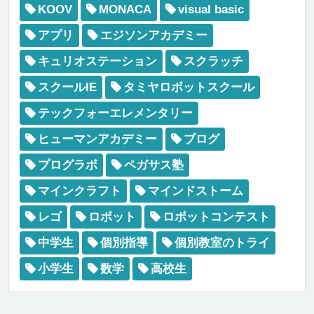
KOOV
MONACA
visual basic
アプリ
エジソンアカデミー
キュリオステーション
スクラッチ
スクールIE
タミヤロボットスクール
テックフォーエレメンタリー
ヒューマンアカデミー
ブログ
プログラボ
ペガサス塾
マインクラフト
マインドストーム
レゴ
ロボット
ロボットコンテスト
中学生
個別指導
個別教室のトライ
小学生
数学
高校生