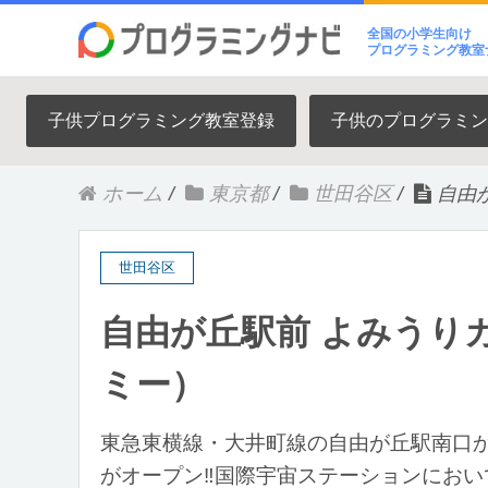
全国の小学生向け
プログラミング教室
子供プログラミング教室登録
子供のプログラミン
ホーム
/
東京都
/
世田谷区
/
自由
世田谷区
自由が丘駅前 よみうり
ミー）
東急東横線・大井町線の自由が丘駅南口
がオープン‼国際宇宙ステーションにお