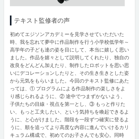
テキスト監修者の声
初めてエジソンアカデミーを見学させていただいた
時、我を忘れて夢中に作品制作を行う小学校低学年～
高学年の子ども達の姿を目にして、本当に嬉しく思い
ました。作品を嬉々として説明してくれたり、独自の
改良をどんどん加えたり、制作したロボットを思い思
いにデコレーションしたりと、その生き生きとした姿
から元気をもらいました。今回のテキスト監修にあた
っては、① プログラムによる作品制作の楽しさをよ
り感じられるように、② 途中でつまずかないよう、
子供たちの目線・視点を第一とし、③ もっと作りた
い、もっと工夫したい、という気持ちを喚起できるよ
うに、と心がけました。階段を一段ずつ確実に登るよ
うに、順を追ってより高度な内容に進んでいけるカリ
キュラム構成で、初めてのお子さんでも安心。同時