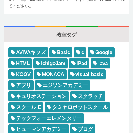
てください。
教室タグ
AVIVAキッズ
Basic
c
Google
HTML
IchigoJam
iPad
java
KOOV
MONACA
visual basic
アプリ
エジソンアカデミー
キュリオステーション
スクラッチ
スクールIE
タミヤロボットスクール
テックフォーエレメンタリー
ヒューマンアカデミー
ブログ