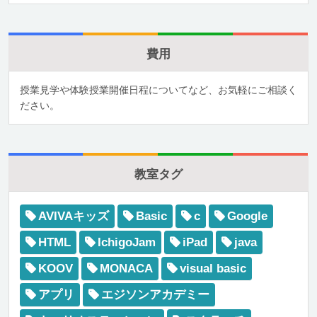
費用
授業見学や体験授業開催日程についてなど、お気軽にご相談く
ださい。
教室タグ
AVIVAキッズ
Basic
c
Google
HTML
IchigoJam
iPad
java
KOOV
MONACA
visual basic
アプリ
エジソンアカデミー